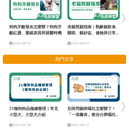
狗狗牙齦發炎怎麼辦？狗狗牙
老貓照顧指南｜熟齡貓飲食、
齦紅腫、萎縮原因與就醫時機
關節、貓砂盆、健檢與日常照
護
2026-08-07
2026-08-07
熱門文章
21種狗狗品種總整理｜常見
別再問貓咪嘔吐怎麼辦了！
小型犬、大型犬介紹
「一張圖表」教你分辨嘔吐物
顏色與頻率
2024-03-28
2021-08-12