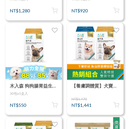
NT$1,280
NT$920
木入森 狗狗腸胃益生菌 30包｜犬寶變不臭
【養膚調體質】犬寶膚立好60顆+犬寶變不臭30包
30包x1盒入
NT$1,470
NT$550
NT$1,441