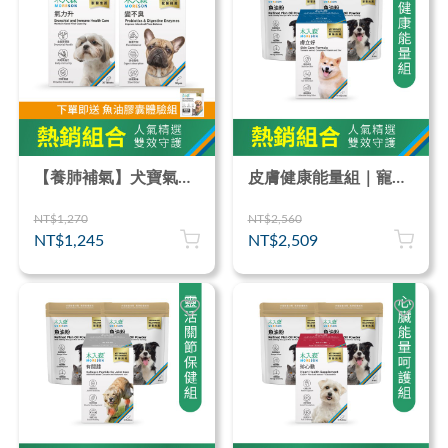
【養肺補氣】犬寶氣力升 30顆+犬寶變不臭 30包
皮膚健康能量組｜寵物魚油粉 30包x2＋犬寶膚立好 60顆
NT$1,270
NT$2,560
NT$1,245
NT$2,509