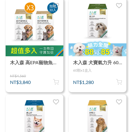
木入森 高EPA寵物魚油 60顆x3 (加贈30顆)｜貓狗魚油推薦
木入森 犬寶氣力升 60顆｜狗狗氣管保健食品
60顆x1盒入
NT$4,560
NT$3,840
NT$1,280