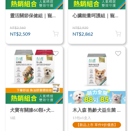
靈活關節保健組｜寵物魚油粉 30包x2＋犬寶有關膝 60顆
心臟能量呵護組｜寵物魚油粉 30包x2＋犬寶珍心動 60顆
NT$2,560
NT$2,920
NT$2,509
NT$2,862
犬寶有關膝60顆+犬寶珍心動60顆
木入森 熟齡犬益生菌 15包X1｜狗狗益生菌
1組
15包x1盒入
【新品上市 單件9折優惠】