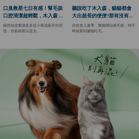
口臭救星七日有感！幫毛孩
聽說吃了木入森，貓貓都會
口腔清潔超輕鬆，木入森 Mo
大出超長的便便?那有沒有貓
reson 犬寶固齒麗口滴劑
也跟著變長的八卦？
雖然知道要讓多多從小養成刷牙的習
自從進入夏季，樂咖開始換毛後，時不
慣，但爸媽實在是太...
時就看到樂咖吐毛...