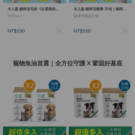
木入森 貓咪排毛粉《任選風味》30包｜貓換毛季必備
木入森 貓咪活菌寶 30包｜貓咪益生菌
排毛No.1
貓咪專屬益生菌
NT$550
NT$550
寵物魚油首選｜全方位守護 X 鞏固好基底