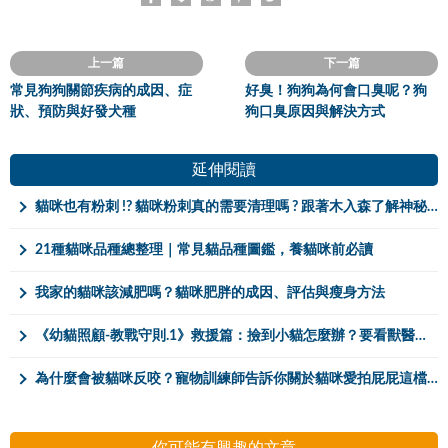
上一篇
下一篇
常見狗狗關節疾病的成因、症
好臭！狗狗為何會口臭呢？狗
狀、預防與好發犬種
狗口臭原因與解決方式
延伸閱讀
貓咪也有粉刺 !? 貓咪粉刺真的需要清理嗎 ? 跟著木入森了解神秘的貓粉刺及粉刺清理方法大公開
21種貓咪品種總整理｜常見貓品種圖鑑，養貓咪前必讀
我家的貓咪該減肥嗎？貓咪肥胖的成因、評估與瘦身方法
《幼貓照顧-教戰守則.1》救援篇：撿到小貓怎麼辦？要看獸醫嗎？
為什麼會被貓咪反咬？寵物訓練師告訴你關於貓咪愛拍屁屁這檔事
你可能有興趣的文章