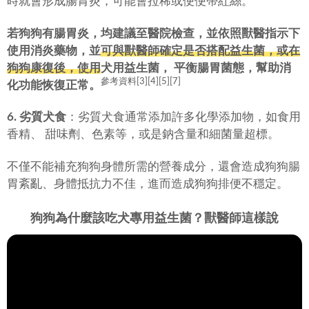
時就會形成腸胃炎，可能會拉稀或便便帶紅絲。
若狗狗有腸胃炎，均建議至醫院檢查，並依照獸醫指示下
使用消炎藥物，並
可與獸醫師確定是否搭配益生菌，或在
狗狗康復後，使用
犬用益生菌， 平衡腸胃菌態，幫助消
參考資料[3][4][5][7]
化功能恢復正常。
6. 劣質犬食
：劣質犬食通常添加許多化學添加物，如食用
香精、 甜味劑、色素等，或是鈉含量和細菌量超標。
不僅不能補充狗狗身體所需的營養成分，還會造成狗狗腸
胃紊亂、身體抵抗力不佳，進而造成狗狗排便不穩定。
狗狗為什麼該吃犬專用益生菌？獸醫師這樣說