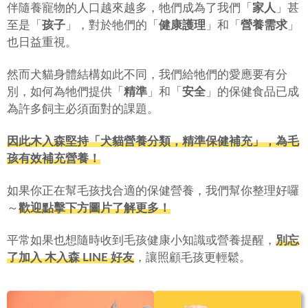
伴隨養寵物的人口越來越多，牠們成為了我們「
家人
」甚
至是「
孩子
」，對於牠們的「
健康護理
」和「
營養需求
」
也日益重視。
然而犬貓身體結構如此不同，我們給牠們的愛應要有分
別，如何為牠們提供「
精準
」和「
安全
」的保健食品已成
為許多飼主必須面對的課題。
因此木入森堅持「犬貓營養分類，精準保健補充」，為毛
孩有效補充營養！
如果你正在幫毛孩找合適的保健營養，我們幫你整理好囉
～
歡迎點擊下方圖片了解更多！
平常如果也想隨時收到毛孩健康小知識或營養提醒，
別忘
了加入 木入森 LINE 好友
，讓照顧毛孩更輕鬆。