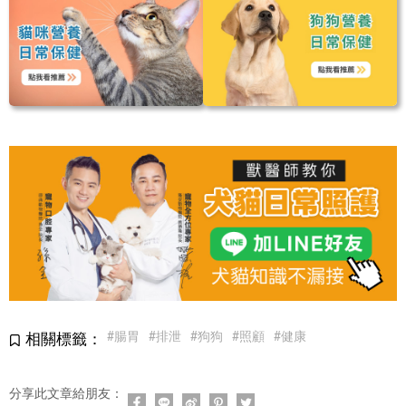
#腸胃
#排泄
#狗狗
#照顧
#健康
相關標籤：
分享此文章給朋友：