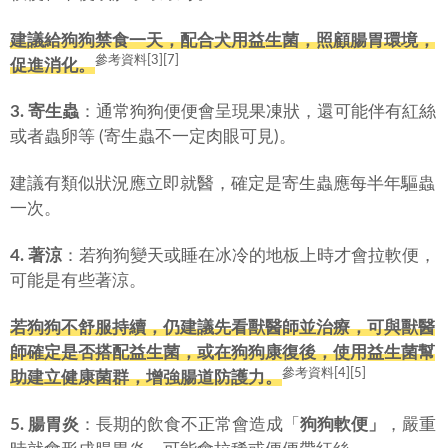
建議給狗狗禁食一天，配合犬用益生菌，照顧腸胃環境，
參考資料[3][7]
促進消化。
3. 寄生蟲
：通常狗狗便便會呈現果凍狀，還可能伴有紅絲
或者蟲卵等 (寄生蟲不一定肉眼可見)。
建議有類似狀況應立即就醫，確定是寄生蟲應每半年驅蟲
一次。
4. 著涼
：若狗狗變天或睡在冰冷的地板上時才會拉軟便，
可能是有些著涼。
若狗狗不舒服持續，仍建議先看獸醫師並治療，可與獸醫
師確定是否搭配益生菌，或在狗狗康復後，使用益生菌幫
參考資料[4][5]
助建立健康菌群，增強腸道防護力。
5. 腸胃炎
：長期的飲食不正常會造成「
狗狗軟便」
，嚴重