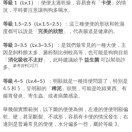
等級 1（Lv.1）
：便便太過乾燥，容易會有「
卡便
」的情
況，平時要注意讓狗狗多喝水。
等級 1.5~2.5（Lv.1.5~2.5）
：這三種便便的形狀和乾濕
度都可以說是「
完美的狀態
」，代表腸道是健康的。
等級 3~3.5（Lv.3~3.5）
：是我們最常見的一種大便，主
因是飼料餵太多、澱粉類比例較高等，也可能是狗狗目前
「
消化吸收不太好
」，此時建議給予
益生菌
可以幫助許
參考資料[3][7]
多。
等級 4~5（Lv.4~5）
：明顯就是一種排便問題了，特別是
4.5 和 5 ，呈明顯的「
稀泥
」狀態，可能是吃錯東西、有
腸胃發炎、寄生蟲、或者病菌感染。
舉幾個實際範例，以下圖的便便為例，左邊的便便明顯偏
乾、硬，甚至斷裂、不成形，容易有卡便的情況發生；右
邊則是普遍常見的便便，水分偏多一些，屬於等級 3。