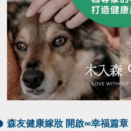
森友健康嫁妝 開啟∞幸福篇章