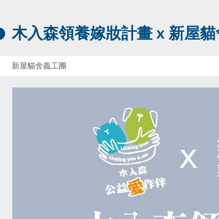
木入森領養嫁妝計畫 x 新屋
新屋貓舍義工團