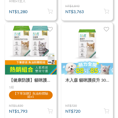
60顆x1盒入
NT$3,840
NT$1,280
NT$3,763
【健康防護】貓咪護疫升60顆＋貓咪活菌寶30包
木入森 貓咪護疫升 30顆｜貓咪離胺酸
1組
【下單加贈】魚油粉體驗
組x1
NT$1,830
NT$720
NT$1,793
NT$720