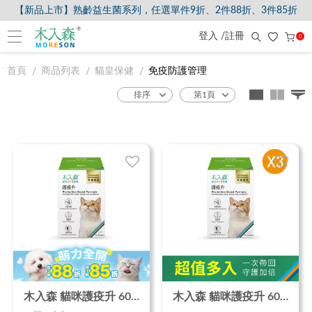
【新品上市】熟齡益生菌系列，任選單件9折、2件88折、3件85折
登入 /註冊
0
首頁
商品列表
貓皇保健
免疫防護管理
木入森 貓咪護疫升 60顆｜貓咪離胺酸
木入森 貓咪護疫升 60顆x3｜貓咪離胺酸