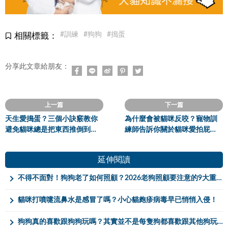
#訓練
#狗狗
#搗蛋
相關標籤：
分享此文章給朋友：
上一篇
下一篇
天生愛搗蛋？三個小訣竅教你
為什麼會被貓咪反咬？寵物訓
避免貓咪總是把東西推倒到地
練師告訴你關於貓咪愛拍屁屁
上！
這檔事
延伸閱讀
不得不面對！狗狗老了如何照顧？2026老狗照顧要注意的9大重點！
貓咪打噴嚏流鼻水是感冒了嗎？小心貓皰疹病毒早已悄悄入侵！
狗狗真的喜歡跟狗狗玩嗎？其實並不是每隻狗都喜歡跟其他狗玩！