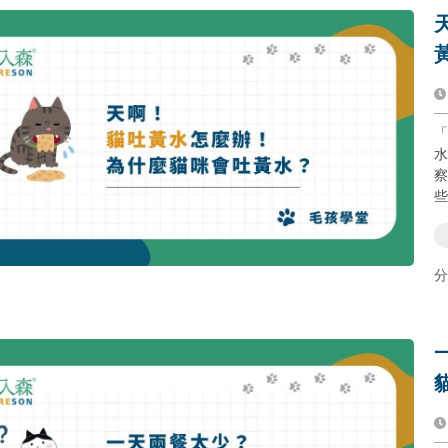
「
水
察
些
分