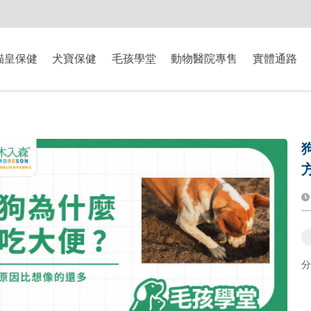
-8/9爸氣獻禮】全館滿$2000現折$200、滿$3000現折$300、滿$5000現
貓皇保健
犬寶保健
毛孩學堂
動物醫院專售
實體通路
分