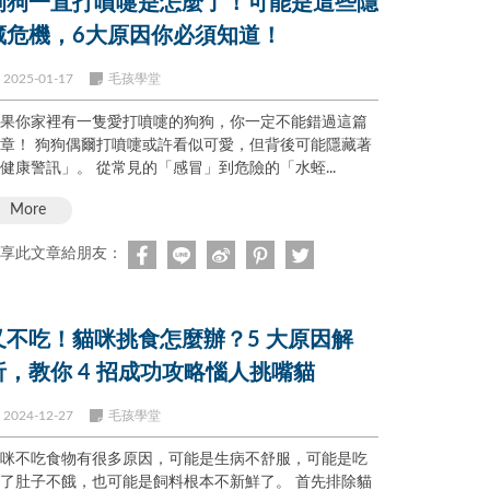
狗狗一直打噴嚏是怎麼了！可能是這些隱
藏危機，6大原因你必須知道！
2025-01-17
毛孩學堂
果你家裡有一隻愛打噴嚏的狗狗，你一定不能錯過這篇
打噴嚏或許看似可愛，但背後可能隱藏著
「健康警訊」。 從常見的「感冒」到危險的「水蛭...
More
享此文章給朋友：
又不吃！貓咪挑食怎麼辦？5 大原因解
析，教你 4 招成功攻略惱人挑嘴貓
2024-12-27
毛孩學堂
咪不吃食物有很多原因，可能是生病不舒服，可能是吃
了肚子不餓，也可能是飼料根本不新鮮了。 首先排除貓