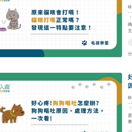
「
嗎
主
分
「狗
是
會