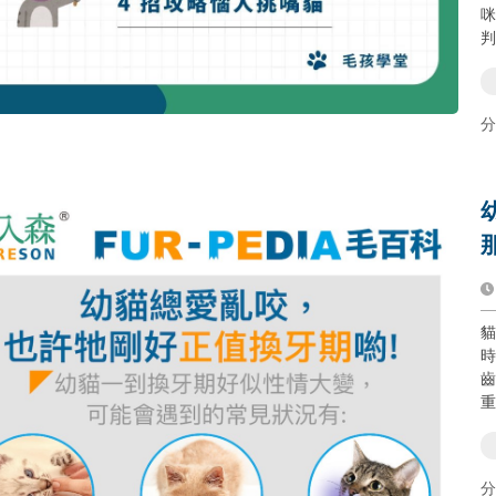
咪
判
分
貓
時
齒
重
分