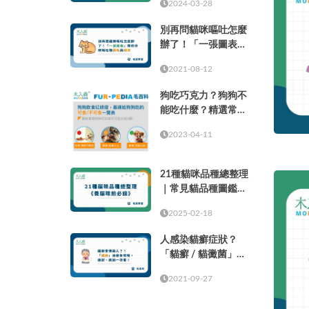
2024-03-28
別再問貓咪嘔吐怎麼
辦了！「一張圖表」
教你分辨嘔吐物顏色
2021-08-12
與頻率
狗吃巧克力？狗狗不
能吃什麼？精選常見
的37種食物！
2023-04-11
21種貓咪品種總整理
｜常見貓品種圖鑑，
養貓咪前必讀
2025-02-18
人感染貓癬症狀？
「貓癬 / 貓黴菌」治
療全攻略，症狀、原
2021-09-27
因一次看！