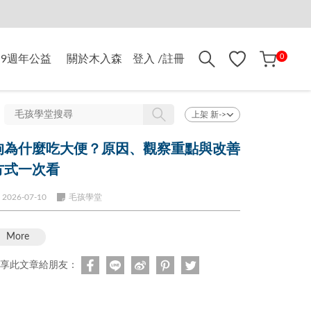
折$500
0
9週年公益
關於木入森
登入 /註冊
狗為什麼吃大便？原因、觀察重點與改善
方式一次看
2026-07-10
毛孩學堂
More
享此文章給朋友：