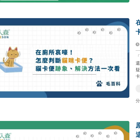
「
還
疑
卡
分