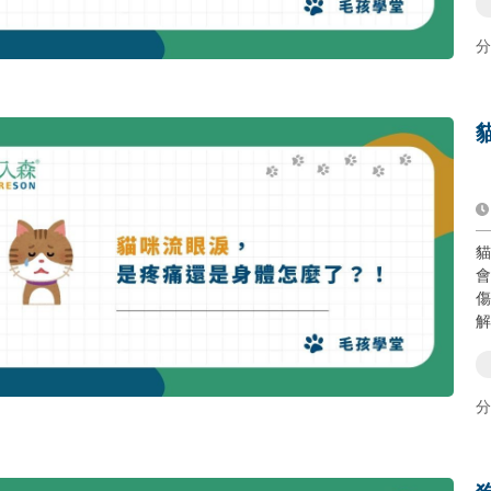
分
貓
會
傷
解
分