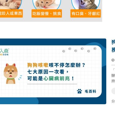
「
辦？」 狗狗咳嗽
分