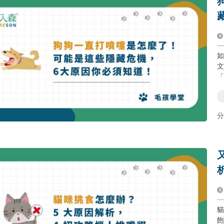
如
文章！ 狗狗偶爾
分
貓
飽