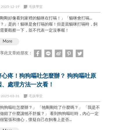
2025-12-19
毛孩學堂
剛剛好像看到家裡的貓咪在打嗝！」「貓咪會打嗝...
？」是的！貓咪是會打嗝的喔！但是當貓咪打嗝時，飼
需要觀察一下，並不代表一定沒事喔！
More
享此文章給朋友：
好心疼！狗狗嘔吐怎麼辦？ 狗狗嘔吐原
因、處理方法一次看！
2025-03-31
毛孩學堂
狗嘔吐怎麼辦？」 「牠剛剛吃了什麼嗎？」 「我是不
做錯了什麼讓牠不舒服？」 看到狗狗嘔吐時，內心一定
很緊張和擔心，懷疑自己在飼養上是否...