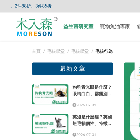
、3件85折
【8/5
益生菌研究室
寵物魚油專家
首頁
毛孩學堂
毛孩學堂
毛孩行為
最新文章
狗狗青光眼是什麼？
眼睛白白、霧霧別只
當成老化
2026-07-31
英短是什麼貓？英國
短毛貓個性、特徵、
壽命、缺點與飼養重
2026-07-31
點