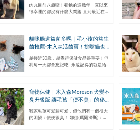
更健康 狗狗口腔清潔 口臭｜齒垢
肉丸目前八歲囉！養牠的這幾年一直以來
｜流口水｜口腔問題 狗狗刷牙 牙
很幸運的都沒有什麼大問題 直到最近在幫
齒保健推薦 口腔汪管家
肉丸刷牙的時候 發現有一顆牙齒搖搖欲墮
趕緊帶去給獸醫檢查檢查 但因為法鬥屬於
短鼻...
貓咪腸道益菌多嗎｜毛小孩的益生
菌推薦-木入森活菌寶！挑嘴貓也
吃得津津有味！
越接近30歲，越覺得保健食品很重要！但
我每一天都會忘記吃...永遠記得的就是給
這兩隻小可愛吃益生菌！我也不知道為什
麼我都會忘記自己的.... 現在越來越多朋
友...
寵物保健｜木入森Moreson 犬變不
臭升級版 讓毛孩「便不臭」的秘密
武器！
我家毛孩可愛歸可愛，但他們有一個很大
的困擾：便便很臭！ 娜娜(瑪爾濟斯)：因
為吃很多，所以平時的都正常排便，但味
道真的滿重的，再加上娜娜吃飯都狼吞虎
嚥，所...