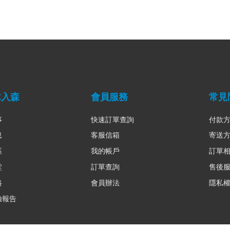
木入森
會員服務
常見
事
快速訂單查詢
付款
息
客服信箱
寄送
區
我的帳戶
訂單
堂
訂單查詢
售後
路
會員辦法
隱私
驗報告