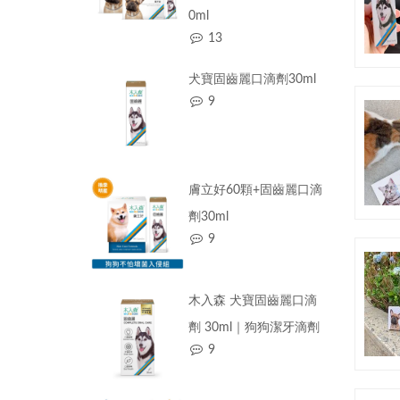
0ml
13
犬寶固齒麗口滴劑30ml
9
膚立好60顆+固齒麗口滴
劑30ml
9
木入森 犬寶固齒麗口滴
劑 30ml｜狗狗潔牙滴劑
9