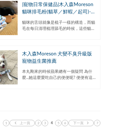
|寵物日常保健品|木入森Moreson
貓咪排毛粉(貓草／鮮蝦／起司)-3
天搞定貓咪換毛季
貓咪的舌頭就像是梳子一樣的構造，而貓
毛在每日清理梳理舔毛的時候，這些貓毛
很自然會吃到肚子裡面，有些消化不良的
貓咪，就會有卡毛發生嘔吐的情況發生。
每到了換毛季，超...
木入森Moreson 犬變不臭升級版
寵物益生菌推薦
本丸剛來的時候蘋果總有一個疑問 為什
麼...她這麼愛吃自己的便便呢? 便便有這麼
好吃嗎? 蘋果實在是百思不得其解 難道...
「狗改不了吃...
1
上一頁
2
3
4
5
6
下一頁
7