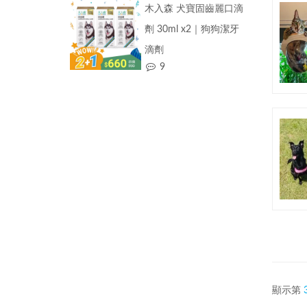
木入森 犬寶固齒麗口滴
劑 30ml x2｜狗狗潔牙
滴劑
9
顯示第