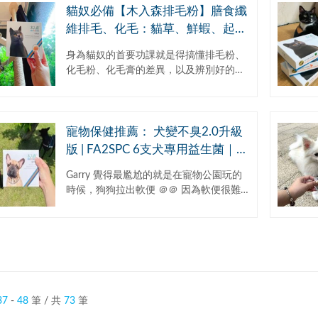
貓奴必備【木入森排毛粉】膳食纖
維排毛、化毛：貓草、鮮蝦、起司
風味｜水溶膳食纖維 德國JRS洋車
身為貓奴的首要功課就是得搞懂排毛粉、
前子
化毛粉、化毛膏的差異，以及辨別好的化
毛粉。貓咪和狗狗不一樣，幾乎每隻都有
重度潔癖 ＠＠ 每天必自我清潔，好好舔
一波！就是這舔...
寵物保健推薦： 犬變不臭2.0升級
版 | FA2SPC 6支犬專用益生菌｜好
菌鐵三角A+B+C菌
Garry 覺得最尷尬的就是在寵物公園玩的
時候，狗狗拉出軟便 ＠＠ 因為軟便很難
撿起來，就算撿起來也很難撿乾淨，造成
環境髒亂就很不好意思。但無奈狗狗就是
在循序更...
37
-
48
筆 / 共
73
筆