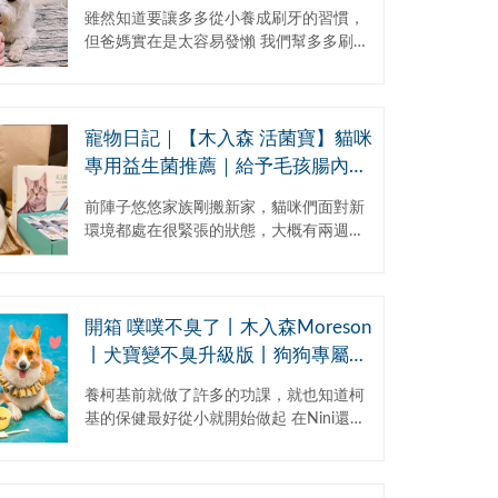
固齒麗口滴劑
雖然知道要讓多多從小養成刷牙的習慣，
但爸媽實在是太容易發懶 我們幫多多刷牙
的頻率大概是1~2週刷一次(慚愧) 有可以
用滴劑就能達到 「幫助控制牙垢形成」、
「...
寵物日記｜【木入森 活菌寶】貓咪
專用益生菌推薦｜給予毛孩腸內好
菌，有效幫助消化吸收、維持腸道
前陣子悠悠家族剛搬新家，貓咪們面對新
健康！
環境都處在很緊張的狀態，大概有兩週左
右的時間食慾都不太好，更不用說喝水了
～新家一共擺了三個貓砂盆，偶爾就看到
昌昌會在一個貓砂...
開箱 噗噗不臭了丨木入森Moreson
丨犬寶變不臭升級版丨狗狗專屬寵
物益生菌
養柯基前就做了許多的功課，就也知道柯
基的保健最好從小就開始做起 在Nini還小
時就開始有試著開始讓他吃些保健食品 俗
話說 小時候顧得好，長大沒煩惱 而有次
聽...