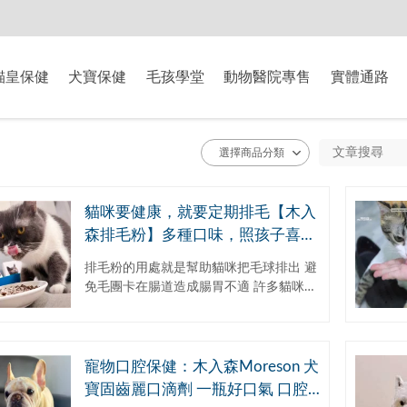
-8/9爸氣獻禮】全館滿$2000現折$200、滿$3000現折$300、滿$5000現
貓皇保健
犬寶保健
毛孩學堂
動物醫院專售
實體通路
貓咪要健康，就要定期排毛【木入
森排毛粉】多種口味，照孩子喜好
挑選｜Misha開美料 x Cat
排毛粉的用處就是幫助貓咪把毛球排出 避
免毛團卡在腸道造成腸胃不適 許多貓咪會
毛球阻塞，舔入過多的毛髮停留在腸道裡
面一直滾動 再加上喝水量如果不夠，或是
牠的...
寵物口腔保健：木入森Moreson 犬
寶固齒麗口滴劑 一瓶好口氣 口腔