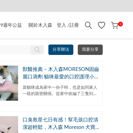
折$500
0
9週年公益
關於木入森
登入 /註冊
分享辦法
我要分享
獸醫推薦 – 木入森MORESON固齒
麗口滴劑 貓咪最愛的口腔護理小幫
手
當貓咪成為家中一份子時，也是如同家人
一樣的親密關係。從家中收編了三隻到現
在5隻貓的大家族，從他們平時飲食到看
診各方面一手包辦，就連平時洗澡或是剃
毛都是由我親力親...
口臭救星七日有感！幫毛孩口腔清
潔超輕鬆，木入森 Moreson 犬寶