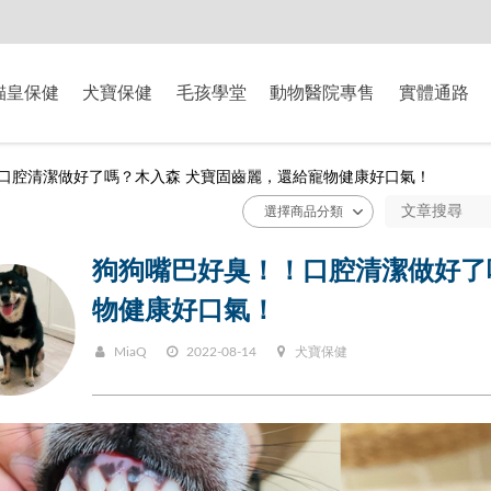
-8/9爸氣獻禮】全館滿$2000現折$200、滿$3000現折$300、滿$5000現
貓皇保健
犬寶保健
毛孩學堂
動物醫院專售
實體通路
口腔清潔做好了嗎？木入森 犬寶固齒麗，還給寵物健康好口氣！
狗狗嘴巴好臭！！口腔清潔做好了
物健康好口氣！
MiaQ
2022-08-14
犬寶保健