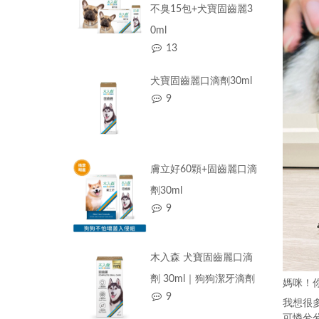
不臭15包+犬寶固齒麗3
0ml
13
犬寶固齒麗口滴劑30ml
9
膚立好60顆+固齒麗口滴
劑30ml
9
木入森 犬寶固齒麗口滴
劑 30ml｜狗狗潔牙滴劑
媽咪！
9
我想很
可憐兮