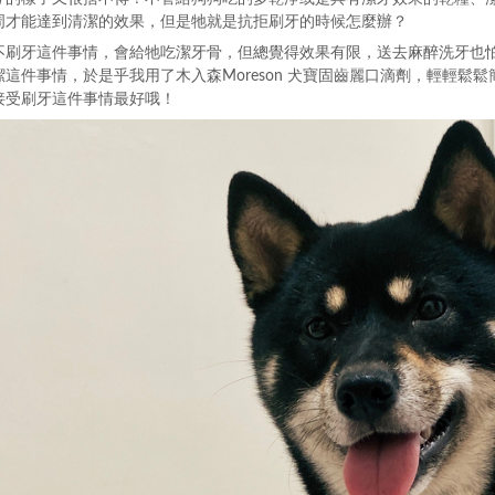
周才能達到清潔的效果，但是牠就是抗拒刷牙的時候怎麼辦？
不刷牙這件事情，會給牠吃潔牙骨，但總覺得效果有限，送去麻醉洗牙也
潔這件事情，於是乎我用了木入森Moreson 犬寶固齒麗口滴劑，輕輕
接受刷牙這件事情最好哦！