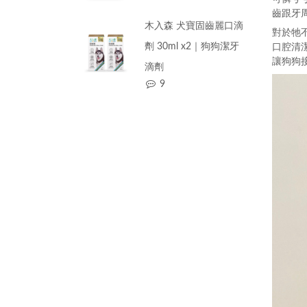
齒跟牙
木入森 犬寶固齒麗口滴
對於牠
劑 30ml x2｜狗狗潔牙
口腔清
讓狗狗
滴劑
9