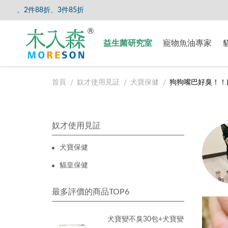
【8/5
益生菌研究室
寵物魚油專家
首頁
奴才使用見証
犬寶保健
狗狗嘴巴好臭！！
奴才使用見証
犬寶保健
貓皇保健
最多評價的商品TOP6
犬寶變不臭30包+犬寶變