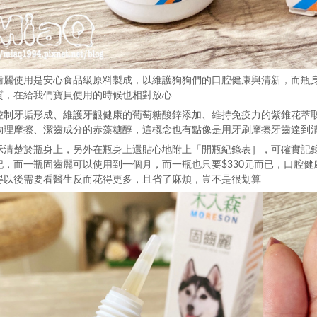
齒麗使用是安心食品級原料製成，以維護狗狗們的口腔健康與清新，而瓶
質，在給我們寶貝使用的時候也相對放心
控制牙垢形成、維護牙齦健康的葡萄糖酸鋅添加、維持免疫力的紫錐花萃
物理摩擦、潔齒成分的赤藻糖醇，這概念也有點像是用牙刷摩擦牙齒達到
示清楚於瓶身上，另外在瓶身上還貼心地附上「開瓶紀錄表］，可確實記
記，而一瓶固齒麗可以使用到一個月，而一瓶也只要$330元而已，口腔
得以後需要看醫生反而花得更多，且省了麻煩，豈不是很划算