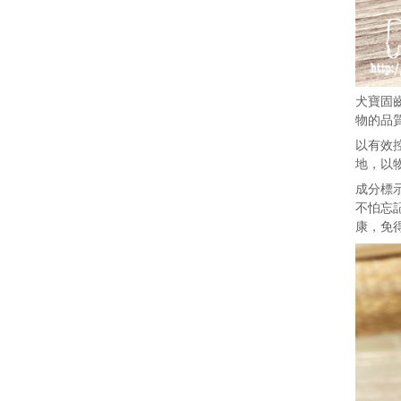
犬寶固
物的品
以有效
地，以
成分標
不怕忘
康，免