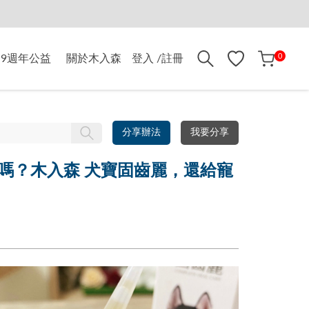
折$500
0
9週年公益
關於木入森
登入 /註冊
分享辦法
我要分享
嗎？木入森 犬寶固齒麗，還給寵