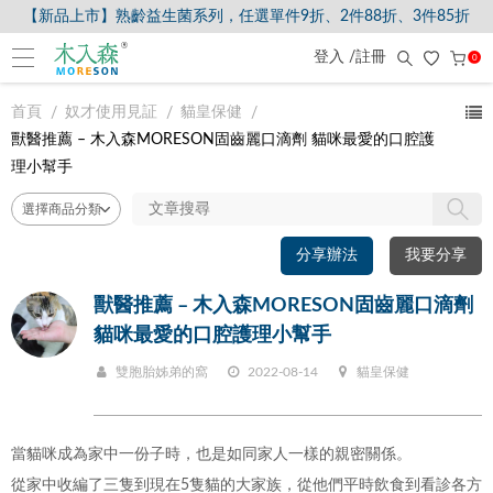
【新品上市】熟齡益生菌系列，任選單件9折、2件88折、3件85折
登入 /註冊
0
首頁
奴才使用見証
貓皇保健
獸醫推薦 – 木入森MORESON固齒麗口滴劑 貓咪最愛的口腔護
理小幫手
分享辦法
我要分享
獸醫推薦 – 木入森MORESON固齒麗口滴劑
貓咪最愛的口腔護理小幫手
雙胞胎姊弟的窩
2022-08-14
貓皇保健
當貓咪成為家中一份子時，也是如同家人一樣的親密關係。
從家中收編了三隻到現在5隻貓的大家族，從他們平時飲食到看診各方