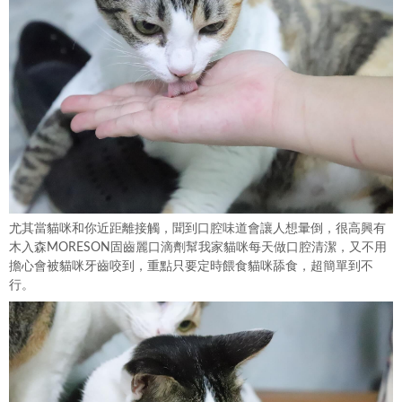
尤其當貓咪和你近距離接觸，聞到口腔味道會讓人想暈倒，很高興有
木入森MORESON固齒麗口滴劑幫我家貓咪每天做口腔清潔，又不用
擔心會被貓咪牙齒咬到，重點只要定時餵食貓咪舔食，超簡單到不
行。