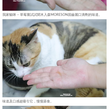
我家貓咪 – 草莓嘗試試聞木入森MORESON固齒麗口滴劑的味道。
味道及口感超吸引它，慢慢舔食。