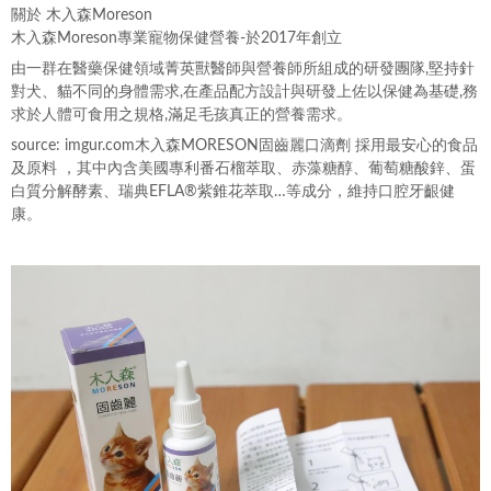
關於 木入森Moreson
木入森Moreson專業寵物保健營養-於2017年創立
由一群在醫藥保健領域菁英獸醫師與營養師所組成的研發團隊,堅持針
對犬、貓不同的身體需求,在產品配方設計與研發上佐以保健為基礎,務
求於人體可食用之規格,滿足毛孩真正的營養需求。
source: imgur.com木入森MORESON固齒麗口滴劑 採用最安心的食品
及原料 ，其中內含美國專利番石榴萃取、赤藻糖醇、葡萄糖酸鋅、蛋
白質分解酵素、瑞典EFLA®紫錐花萃取…等成分，維持口腔牙齦健
康。