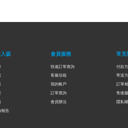
木入森
會員服務
常見
事
快速訂單查詢
付款
息
客服信箱
寄送
區
我的帳戶
訂單
堂
訂單查詢
售後
路
會員辦法
隱私
驗報告