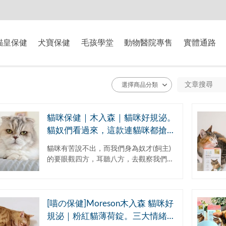
-8/9爸氣獻禮】全館滿$2000現折$200、滿$3000現折$300、滿$5000現
貓皇保健
犬寶保健
毛孩學堂
動物醫院專售
實體通路
貓咪保健｜木入森｜貓咪好規泌。
貓奴們看過來，這款連貓咪都搶著
要吃的泌尿保健食品，專為貓咪泌
貓咪有苦說不出，而我們身為奴才(飼主)
尿道健康設計的日常保健品
的要眼觀四方，耳聽八方，去觀察我們的
毛孩們。像貓咪亂尿尿、尿尿時會叫、甚
至進去便盆卻沒有作為又跑出來、或是開
始不定點亂尿尿...
[喵の保健]Moreson木入森 貓咪好
規泌｜粉紅貓薄荷錠。三大情緒紓