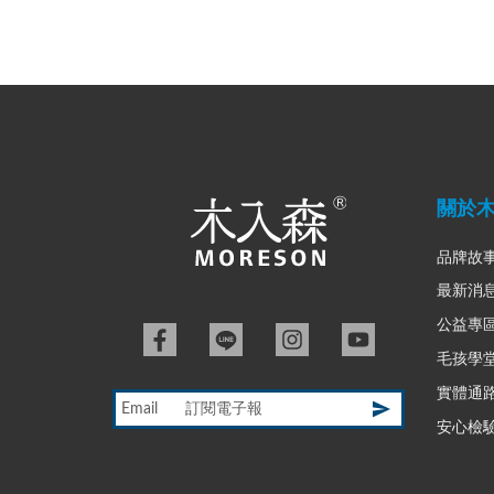
關於
品牌故
最新消
公益專
毛孩學
實體通
Email
安心檢