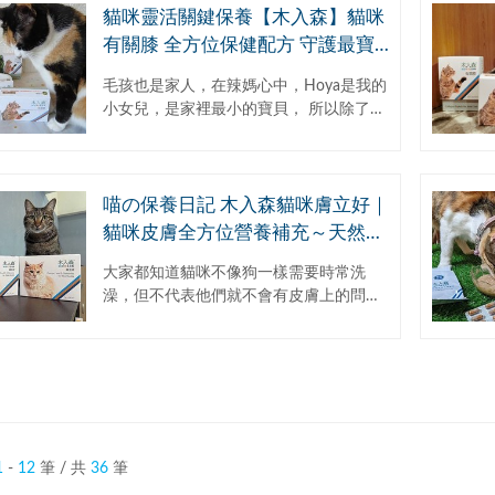
貓咪靈活關鍵保養【木入森】貓咪
有關膝 全方位保健配方 守護最寶
貝的毛孩
毛孩也是家人，在辣媽心中，Hoya是我的
小女兒，是家裡最小的寶貝， 所以除了基
本的飲食之外，辣媽也會為她準備營養補
充品~ 【木入森】貓咪有關膝是針對貓咪
靈活...
喵の保養日記 木入森貓咪膚立好｜
貓咪皮膚全方位營養補充～天然營
養維持肌膚防禦屏障｜保健食品心
大家都知道貓咪不像狗一樣需要時常洗
得分享
澡，但不代表他們就不會有皮膚上的問
題。健康的皮膚狀態可以避免許多毛髮問
題。像是我們家主子之前就有愛抓耳朵的
壞習慣，然後眼睛上方...
1
-
12
筆 / 共
36
筆