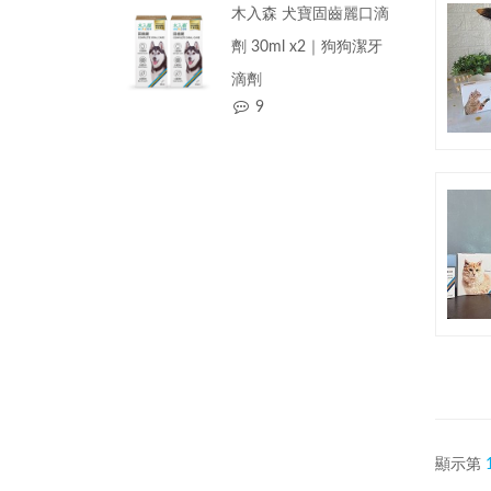
木入森 犬寶固齒麗口滴
劑 30ml x2｜狗狗潔牙
滴劑
9
顯示第