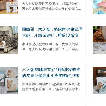
緩因子。全面針對貓咪下泌尿道困
大多數貓咪天性不愛喝水、對環境敏感，
擾#全新包裝 #成分升級
因此許多看似正常或無傷大雅的飼養方式
與環境，如：乾糧作為主食、環境背景音
吵雜、搬家、新成員加入...等 時間久了還
是會...
固齒麗｜木入森，貓咪的健康管理
大師，牙齒保健好，吃飽沒煩惱
家裡算是小型動物園，有三隻很皮的貓
咪，每天吃吃喝喝開心過日子，不過其中
有一隻的嘴巴特別容易紅紅，口氣比較
重，相較其他兩隻真的差距很大，每次靠
近牠都會覺得很不舒服...
木入森 貓咪膚立好 守護我家貓孩
的皮膚毛髮健康 針對貓貓的抓癢
因為喜歡吃飼料而引起滿嘴下巴粉刺+毛
髮常有毛屑掉落下來，也讓我發現原來飼
料太油膩對貓咪不太適合，當然罐頭及喝
水量也有影響，遇到木入森膚立好後，發
現原來被我忽略掉...