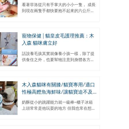
道問題，讓牠幸福放鬆陪伴我們每
看著菲洛從只有手掌大的小小一隻， 成長
一天
到現在兩隻手都快要抱不起來的六公斤，
肥肥嫩嫩的樣子真的好可愛， 他這樣肉肉
的雖然捏起來很好玩，但是一方面也讓我
擔心...
寵物保健│貓皇皮毛護理推薦：木
入森 貓咪膚立好
話說養毛孩其實就像養小孩一樣，除了提
供食住之外，也要幫牠注意到身體各方面
的營養保健。而一般來說，毛孩比較容易
出現問題的除了腸胃之外，比較重要的就
是皮膚問題，畢竟...
木入森貓咪有關膝/貓寶專用/適口
性極高鰹魚海鮮味/讓貓寶迫不及
待連膠囊殼都翻出來吃掉!
奶酥從小的跳躍能力就一級棒~櫃子冰箱
上頭常常是他玩耍的地方 但我也常在想~
再厲害的貓咪也有不再年輕的一天 貓咪一
向是以跳躍和奔跑橫行世間 當然我們也要
為他...