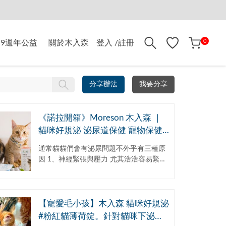
折$500
0
9週年公益
關於木入森
登入 /註冊
分享辦法
我要分享
《諾拉開箱》Moreson 木入森 ｜
貓咪好規泌 泌尿道保健 寵物保健
粉紅貓薄荷錠 適口性佳 吳慷仁 代
通常貓貓們會有泌尿問題不外乎有三種原
言
因 1、神經緊張與壓力 尤其浩浩容易緊
張，一有風吹草動會馬上躲起來，連恰恰
想要靠近，她都會很激動、很容易不開
心。...
【寵愛毛小孩】木入森 貓咪好規泌
#粉紅貓薄荷錠。針對貓咪下泌尿