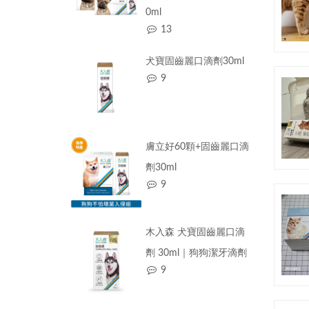
0ml
13
犬寶固齒麗口滴劑30ml
9
膚立好60顆+固齒麗口滴
劑30ml
9
木入森 犬寶固齒麗口滴
劑 30ml｜狗狗潔牙滴劑
9