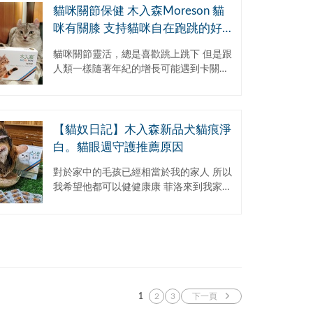
貓咪關節保健 木入森Moreson 貓
咪有關膝 支持貓咪自在跑跳的好彈
力
貓咪關節靈活，總是喜歡跳上跳下 但是跟
人類一樣隨著年紀的增長可能遇到卡關的
問題 木入森有獸醫團隊研發專屬貓咪的關
節保健產品-貓咪有關膝 不論是關節問題
好發...
【貓奴日記】木入森新品犬貓痕淨
白。貓眼週守護推薦原因
對於家中的毛孩已經相當於我的家人 所以
我希望他都可以健健康康 菲洛來到我家時
我就發現他有一個問題 就是呼吸聲音特別
大聲，而且很會打呼
1
2
3
下一頁