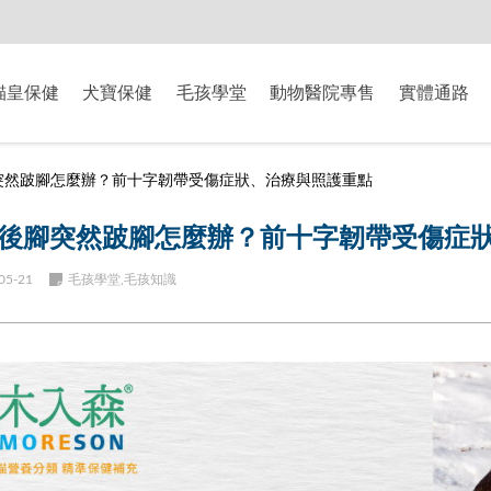
-8/9爸氣獻禮】全館滿$2000現折$200、滿$3000現折$300、滿$5000現
貓皇保健
犬寶保健
毛孩學堂
動物醫院專售
實體通路
突然跛腳怎麼辦？前十字韌帶受傷症狀、治療與照護重點
後腳突然跛腳怎麼辦？前十字韌帶受傷症
05-21
毛孩學堂,毛孩知識