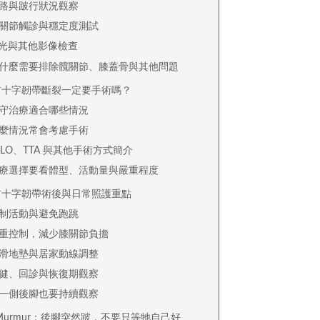
路與跛行狀況觀察
關節觸診與穩定度測試
 光與其他影像檢查
什麼需要排除髖關節、膝蓋骨與其他問題
前十字韌帶斷裂一定要手術嗎？
守治療適合哪些情況
麼情況常會考慮手術
PLO、TTA 與其他手術方式簡介
療選擇要看體型、活動量與嚴重程度
前十字韌帶術後與日常照護重點
制活動與避免跑跳
重控制，減少膝關節負擔
滑地墊與居家動線調整
健、回診與恢復期觀察
一側後腳也要持續觀察
Murmur：後腳突然跛，不要只等牠自己好