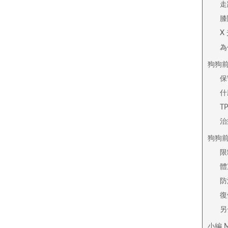
走
膝
X
為
狗狗
保
什
T
治
狗狗
限
體
防
復
另
小編 