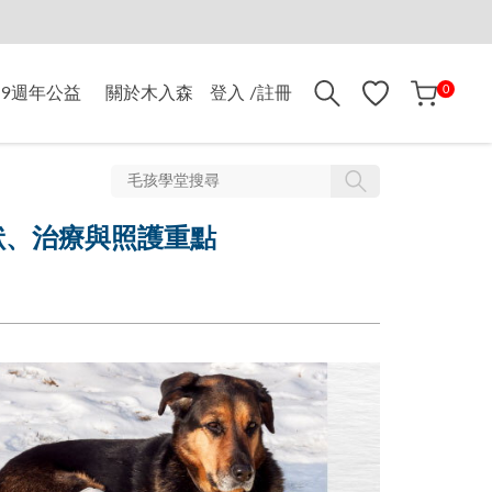
折$500
0
9週年公益
關於木入森
登入 /註冊
狀、治療與照護重點