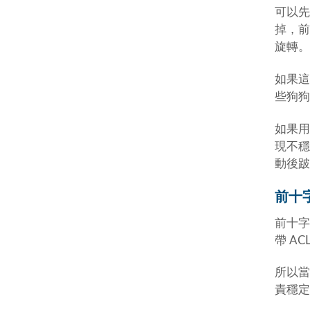
可以先
掉，前
旋轉。
如果這
些狗狗
如果用
現不穩
動後跛
前十
前十字韌
帶 A
所以當
責穩定