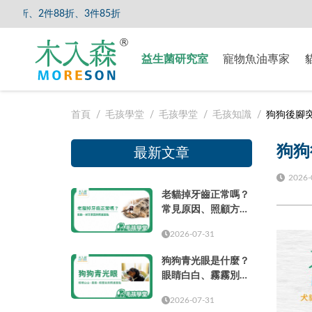
折、3件85折
【8/5
益生菌研究室
寵物魚油專家
首頁
毛孩學堂
毛孩學堂
毛孩知識
狗狗後腳
狗狗
最新文章
2026-
老貓掉牙齒正常嗎？
常見原因、照顧方式
與就醫時機
2026-07-31
狗狗青光眼是什麼？
眼睛白白、霧霧別只
當成老化
2026-07-31