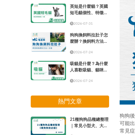
英短是什麼貓？英國
短毛貓個性、特徵、
壽命、缺點與飼養重
2026-07-31
點
狗狗換飼料拉肚子怎
麼辦？換飼料方法、
比例與照顧方式
2026-07-24
吸貓是什麼？為什麼
人喜歡吸貓、貓咪味
道與療癒感解析
2026-07-24
熱門文章
狗狗後
21種狗狗品種總整理
可能出
｜常見小型犬、大型
常見症
犬介紹