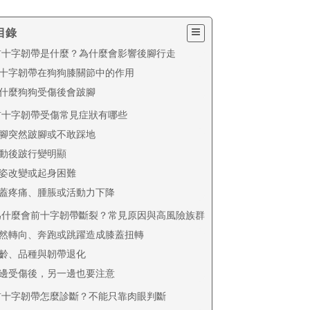
目錄
前十字韌帶是什麼？為什麼會影響後腳行走
十字韌帶在狗狗膝關節中的作用
什麼狗狗受傷後會跛腳
前十字韌帶受傷常見症狀有哪些
腳突然跛腳或不敢踩地
動後跛行變明顯
姿改變或起身困難
蓋疼痛、腫脹或活動力下降
為什麼會前十字韌帶斷裂？常見原因與高風險族群
然轉向、奔跑或跳躍造成膝蓋扭轉
齡、品種與韌帶退化
邊受傷後，另一邊也要注意
前十字韌帶怎麼診斷？不能只靠肉眼判斷