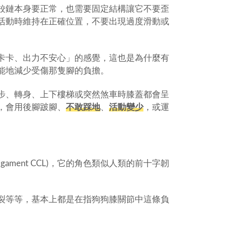
鉸鏈本身要正常，也需要固定結構讓它不要歪
活動時維持在正確位置，不要出現過度滑動或
卡卡、出力不安心」的感覺，這也是為什麼有
能地減少受傷那隻腳的負擔。
步、轉身、上下樓梯或突然煞車時膝蓋都會呈
，會用後腳跛腳、
不敢踩地
、
活動變少
，或運
ligament CCL)，它的角色類似人類的前十字韌
裂等等，基本上都是在指狗狗膝關節中這條負