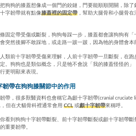
把狗狗的膝蓋想像成一個門的鉸鏈，門要能順順開關，除了
十字韌帶就有點像
膝蓋裡的固定帶
，幫助大腿骨和小腿骨在
條固定帶受傷或斷裂，狗狗每踩一步，膝蓋都會讓狗狗有「
會突然後腳不敢踩地，或走路一跛一跛，因為牠的身體會本
人類前十字韌帶受傷來理解，人前十字韌帶一旦斷裂，在跑
定。狗狗也是類似概念，只是牠不會說「我的膝蓋怪怪的」
行更明顯來表現。
字韌帶在狗狗膝關節中的作用
帶，很多獸醫資料也會稱它為顱十字韌帶(cranial cruciate 
CL，但在犬貓骨科裡通常會用
CCL
或
顱十字韌帶
來稱呼。
你看到狗狗十字韌帶斷裂、前十字韌帶斷裂或顱十字韌帶斷
的重要韌帶。