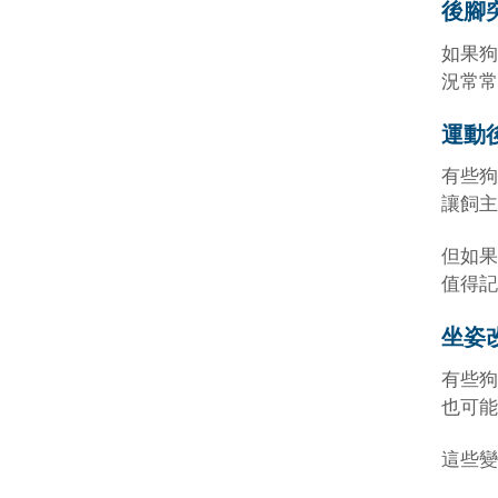
後腳
如果狗
況常常
運動
有些狗
讓飼主
但如果
值得記
坐姿
有些狗
也可能
這些變