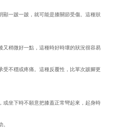
明顯一跛一跛，就可能是膝關節受傷。這種狀
後又稍微好一點，這種時好時壞的狀況很容易
承受不穩或疼痛。這種反覆性，比單次跛腳更
，或坐下時不願意把膝蓋正常彎起來，起身時
助。