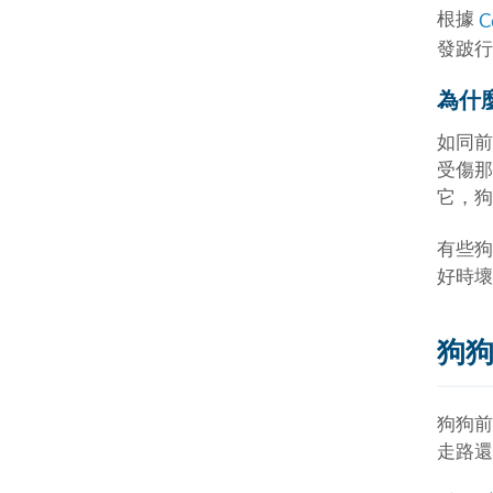
根據
C
發跛行
為什
如同前
受傷那
它，狗
有些狗
好時壞
狗
狗狗前
走路還