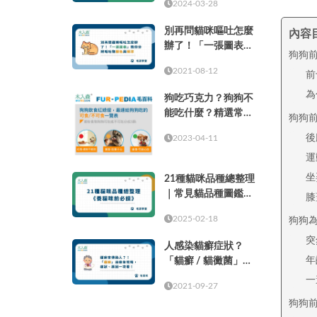
2024-03-28
別再問貓咪嘔吐怎麼
內容
辦了！「一張圖表」
狗狗
教你分辨嘔吐物顏色
2021-08-12
前
與頻率
為
狗吃巧克力？狗狗不
能吃什麼？精選常見
狗狗
的37種食物！
後
2023-04-11
運
坐
21種貓咪品種總整理
｜常見貓品種圖鑑，
膝
養貓咪前必讀
2025-02-18
狗狗
突
人感染貓癬症狀？
年
「貓癬 / 貓黴菌」治
療全攻略，症狀、原
一
2021-09-27
因一次看！
狗狗