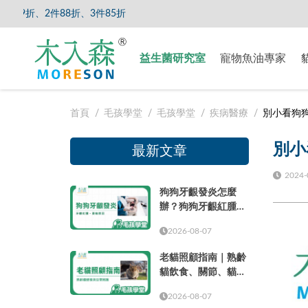
折、3件85折
【8/5
益生菌研究室
寵物魚油專家
首頁
毛孩學堂
毛孩學堂
疾病醫療
別小看狗
別小
最新文章
2024-
狗狗牙齦發炎怎麼
辦？狗狗牙齦紅腫、
萎縮原因與就醫時機
2026-08-07
老貓照顧指南｜熟齡
貓飲食、關節、貓砂
盆、健檢與日常照護
2026-08-07