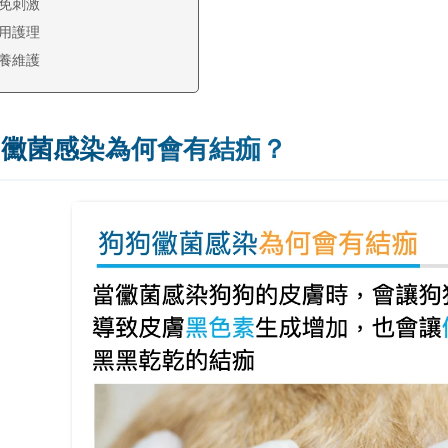
免刺激
用護理
養維護
狗黴菌感染為何會有結痂？