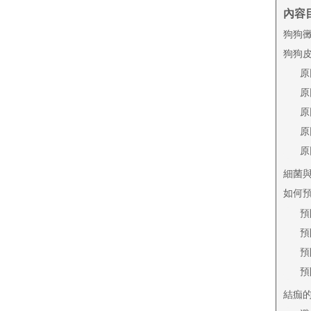
內容
狗狗
狗狗
原
原
原
原
原
細菌
如何
預
預
預
預
結痂