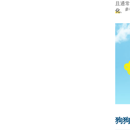
且通常
參
化
。
狗