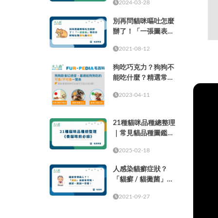
2024-03-28
別再問貓咪嘔吐怎麼
辦了！「一張圖表」
教你分辨嘔吐物顏色
2021-08-12
與頻率
狗吃巧克力？狗狗不
能吃什麼？精選常見
的37種食物！
2023-04-11
21種貓咪品種總整理
｜常見貓品種圖鑑，
養貓咪前必讀
2025-02-18
人感染貓癬症狀？
「貓癬 / 貓黴菌」治
療全攻略，症狀、原
2021-09-27
因一次看！