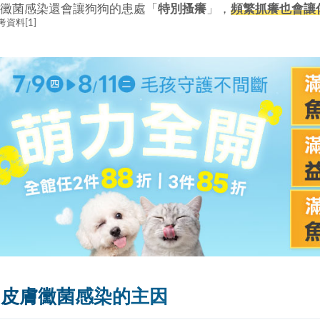
黴菌感染還會讓狗狗的患處「
特別搔癢
」，
頻繁抓癢也會讓
考資料[1]
狗皮膚黴菌感染的主因