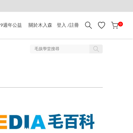
折$500
0
9週年公益
關於木入森
登入 /註冊