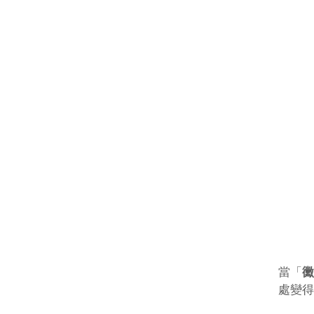
當「
黴
處變得