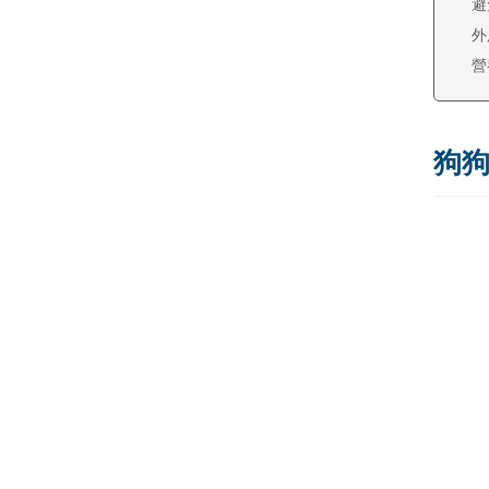
避
外
營
狗