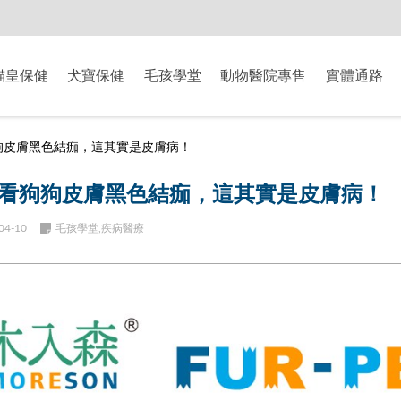
-8/9爸氣獻禮】全館滿$2000現折$200、滿$3000現折$300、滿$5000現
貓皇保健
犬寶保健
毛孩學堂
動物醫院專售
實體通路
狗皮膚黑色結痂，這其實是皮膚病！
看狗狗皮膚黑色結痂，這其實是皮膚病！
04-10
毛孩學堂,疾病醫療