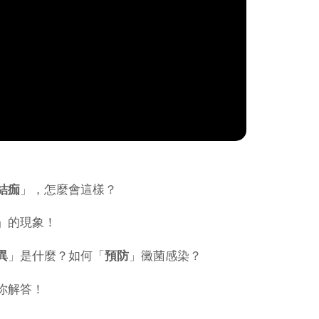
結痂
」，怎麼會這樣？
」的現象！
異
」是什麼？如何「
預防
」黴菌感染？
你解答！