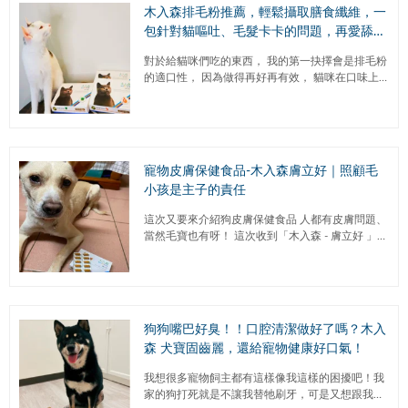
木入森排毛粉推薦，輕鬆攝取膳食纖維，一
包針對貓嘔吐、毛髮卡卡的問題，再愛舔毛
都不怕！
對於給貓咪們吃的東西， 我的第一抉擇會是排毛粉
的適口性， 因為做得再好再有效， 貓咪在口味上
不買單也沒用。 木入森的三種味道我們都有嘗試過
了， 至今他...
寵物皮膚保健食品-木入森膚立好｜照顧毛
小孩是主子的責任
這次又要來介紹狗皮膚保健食品 人都有皮膚問題、
當然毛寶也有呀！ 這次收到「木入森 - 膚立好 」
可以針對有皮膚抓癢、敏感、異味問題的狗狗 ...
狗狗嘴巴好臭！！口腔清潔做好了嗎？木入
森 犬寶固齒麗，還給寵物健康好口氣！
我想很多寵物飼主都有這樣像我這樣的困擾吧！我
家的狗打死就是不讓我替牠刷牙，可是又想跟我討