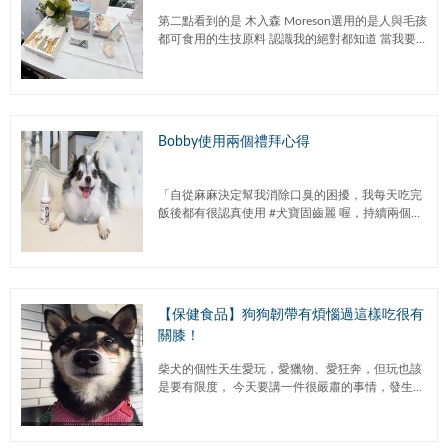
的需求是木入森的追求｜Yuan媛媛兒。Mer
第二點看到的是 木入森 Moreson選用的是人與毛孩
ry-Go-Round遊樂園推薦
都可食用的生技原料 認識我的絕對都知道 當我要
給我的狗兒子們吃什麼新的保健品 / 零食 / 飼料 我
絕對...
Bobby使用兩個禮拜心得
「自從麻麻決定幫我消除口臭的困擾，我每天吃完
飯後都有很認真使用 #犬寶固齒麗 喔，持續兩個禮
拜下來口臭的狀況真的有變好耶，阿姨說這是因為
口腔保健有做好的關係，這...
【保健食品】狗狗韌帶有煩惱過這樣吃很有
關膝！
柴犬的個性天生愛玩，愛獵物、愛狂奔，但玩也該
是要有限度， 今天要講一件很嚴肅的事情，發生在
波妞一歲半的時候，波妞做了一件很不可思議的事
情 波妞自己在家裡玩，...