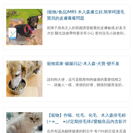
(寵物/食品)MRS 木入森膚立好,簡單呵護毛
寶貝的皮膚癢癢問題
前陣子身為主人的我都誘發嚴重的皮膚敏感,好多天
才好,醫生說換季時要非常小心 更何況毛小孩會到
處散步趴趴造,有可能誘發皮膚不適的原因又更加多
元化 所以要更加注...
寵物當家-腸腸日記-木入森-犬寶-變不臭
說到狗大便，這可是觀察狗狗健康的重要指標之
一，就像人一樣，便便的好壞，關係到腸胃道的健
康、身體的健康，這可不是開玩笑的！ 正所謂：好
的大便讓你身體健康、長...
【寵物】作嘔、吐毛、化毛、木入森排毛粉
(✧≖‿ゝ≖)//定期排毛球//愛貓良品內含影片
在所有認為貓咪健康的飼主中 有73%飼主從未見過