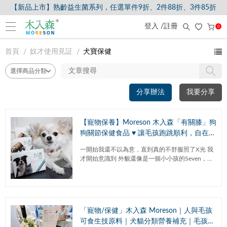
【新品上市】熟齡益生菌系列，任選單件9折、2件88折、3件85折
登入 /註冊
0
首頁
奴才使用見証
犬寶保健
分享辦法
我要分享
【寵物保養】Moreson 木入森「有關膝」狗
狗關節保健食品 ♥ 讓毛孩跑跳順利，自在跑
跑沒負擔！ (還有貓咪也能一起保養的魚油
一開始我還不以為意，直到真的不舒服照了X光 我
粉)
才開始意識到 外貌還像是一個小小孩的Seven，已
經是隻上了年紀的老孩子!! 牠需要更多的養生呵護~
才能維持...
「寵物/保健」木入森 Moreson｜人與毛孩
可食生技原料｜犬貓分類營養補充｜毛孩們