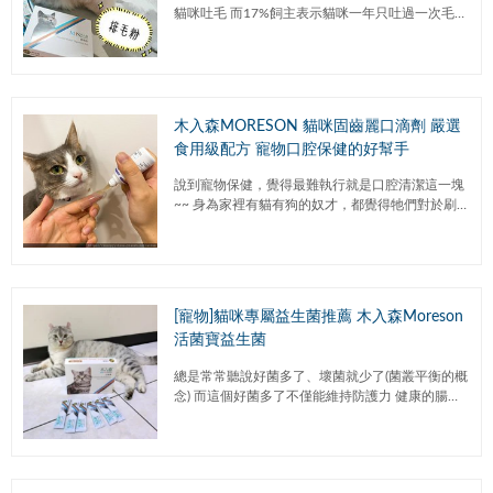
貓咪吐毛 而17%飼主表示貓咪一年只吐過一次毛
10%的飼主則表是貓咪一年吐超過兩次毛 另外也提
到 貓...
木入森MORESON 貓咪固齒麗口滴劑 嚴選
食用級配方 寵物口腔保健的好幫手
說到寵物保健，覺得最難執行就是口腔清潔這一塊
~~ 身為家裡有貓有狗的奴才，都覺得牠們對於刷牙
很抗拒!!! 但口腔沒有顧好，以後也是健康的隱憂
~~~ 就算是...
[寵物]貓咪專屬益生菌推薦 木入森Moreson
活菌寶益生菌
總是常常聽說好菌多了、壞菌就少了(菌叢平衡的概
念) 而這個好菌多了不僅能維持防護力 健康的腸胃
道更能有效吸收利用營養 家中貓咪若有腸道敏感、
消...