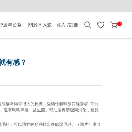
折$500
0
9週年公益
關於木入森
登入 /註冊
就有感？
造成貓咪腸胃很大的負擔，
愛貓仕貓咪旅館經營者
–
菲比
，還有狗狗專屬「益生菌」幫助腸胃清潔與消化，相見
排毛粉」可以讓貓咪順利排出多餘廢毛球。（圖片引用自