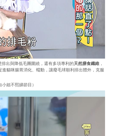
髮排出與降低毛團圍繞，還有多項專利的
天然膳食纖維
，
促進貓咪腸胃消化、蠕動，讓廢毛球順利排出體外，克服
自小姐不熙娣節目）