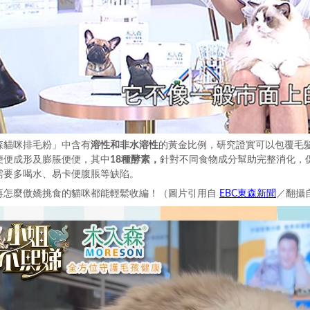
森貓咪排毛粉」中含有
溶性和非水溶性
的黃金比例，研究證實可以包覆毛
便便成形及膨脹便便，其中
18種酵素
，
針對不同食物成分幫助完整消化，
需要多喝水、易卡便腹脹等缺陷。
EBC東森新聞
再怎麼傲嬌挑食的貓咪都能輕鬆收編！（圖片引用自
／翻攝