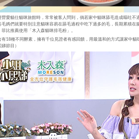
經營愛貓仕貓咪旅館時，常常被客人問到，倘若家中貓咪舔毛造成嘔吐不
爸毛媽們就要特別注意貓咪容易在舔毛過程中吃下過多的毛，長期累積在
，菲比推薦使用「木入森貓咪排毛粉」。
含有18種不同酵素，擁有千位見證者有感回饋，用最溫和的方式讓家中貓
熙娣節目）