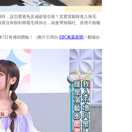
適時，該怎麼避免及減緩發生呢？其實當貓咪進入換毛
腸胃沒有順利將廢毛球排出，就會導致嘔吐、排便不順暢
EBC東森新聞
咪7日有感初體驗！（圖片引用自
／翻攝自