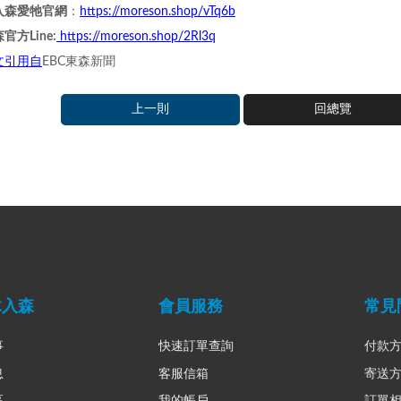
https://moreson.shop/vTq6b
入森愛牠官網
：
https://moreson.shop/2Rl3q
官方Line
:
文引用自
EBC東森新聞
上一則
回總覽
木入森
會員服務
常見
事
快速訂單查詢
付款
息
客服信箱
寄送