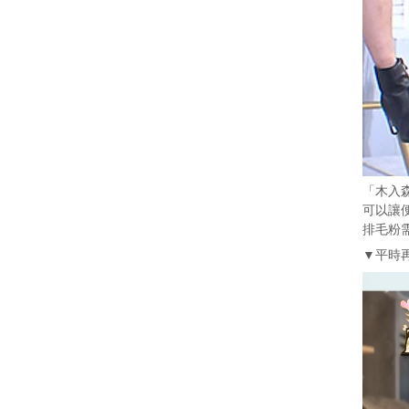
「木入
可以讓
排毛粉
▼平時