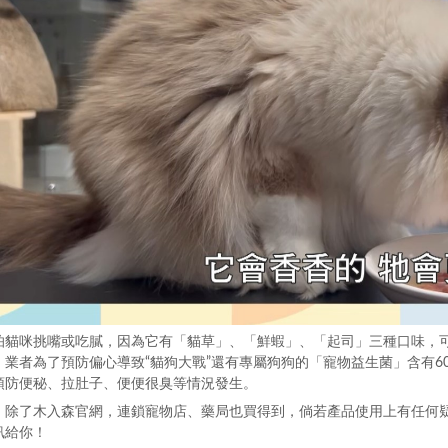
怕貓咪挑嘴或吃膩，因為它有「貓草」、「鮮蝦」、「起司」三種口味，
，業者為了預防偏心導致“貓狗大戰”還有專屬狗狗的「寵物益生菌」含有
預防便秘、拉肚子、便便很臭等情況發生。
，除了木入森官網，連鎖寵物店、藥局也買得到，倘若產品使用上有任何疑
訊給你！