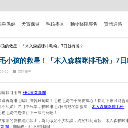
-8/9爸氣獻禮】全館滿$2000現折$200、滿$3000現折$300、滿$5000現
貓皇保健
犬寶保健
毛孩學堂
動物醫院專售
實體通路
小孩的救星！「木入森貓咪排毛粉」7日就有感？
毛小孩的救星！「木入森貓咪排毛粉」7日
08-25
媒體報導
EBC東森新聞
容轉載引用自
咪還再為排毛嘔吐痛苦難耐嗎？毛爸毛媽們千萬要當心！長期下來可能會
木入森貓咪排毛粉
姐不熙娣》節目中分享，貓咪排毛
7
日有感的新救星
「
」
毛爸毛媽們趕快往下一探究竟吧！
貓旅館的愛貓網紅菲比，為此做足不少功課，終於找到這款「木入森貓咪
森新聞
／翻攝自小姐不熙娣節目）