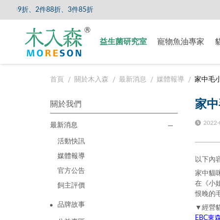
8折、3件85折
【8/5
益生菌研究室
寵物魚油專家
首頁
關於木入森
最新消息
媒體報導
家中毛
家中
關於我們
2022-
最新消息
活動快訊
媒體報導
以下內
官方公告
家中貓
在《小
飼主評價
恨晚的
品牌故事
▼經營
EBC東