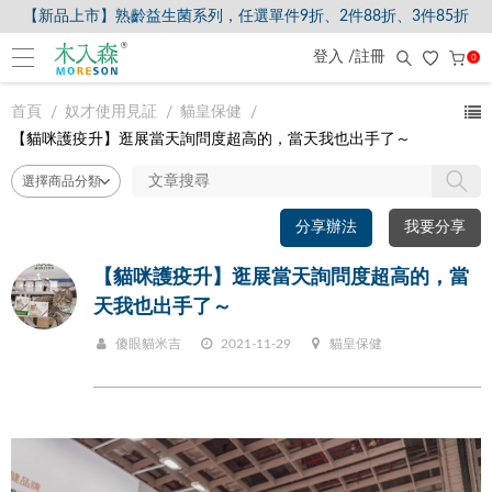
【新品上市】熟齡益生菌系列，任選單件9折、2件88折、3件85折
登入 /註冊
0
首頁
奴才使用見証
貓皇保健
【貓咪護疫升】逛展當天詢問度超高的，當天我也出手了～
分享辦法
我要分享
【貓咪護疫升】逛展當天詢問度超高的，當
天我也出手了～
傻眼貓米吉
2021-11-29
貓皇保健