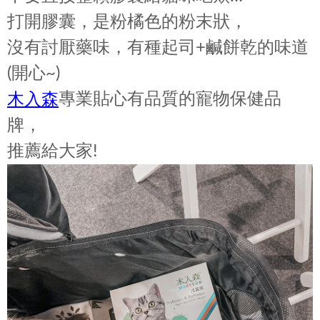
打開膠囊，是粉橘色的粉末狀，
沒有討厭藥味，有種起司+鹹餅乾的味道
(開心~)
專業貼心有品質的寵物保健品
木入森
牌，
推薦給大家!