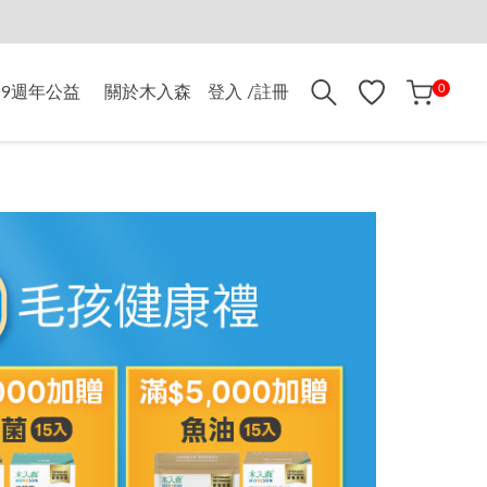
折$500
0
9週年公益
關於木入森
登入 /註冊