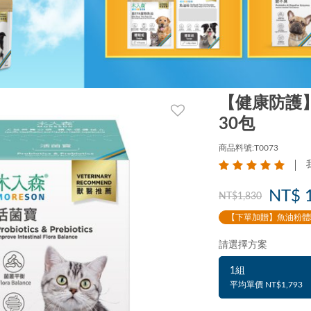
【健康防護
30包
商品料號:T0073
NT$ 
NT$1,830
【下單加贈】魚油粉體
請選擇方案
1組
平均單價 NT$1,793