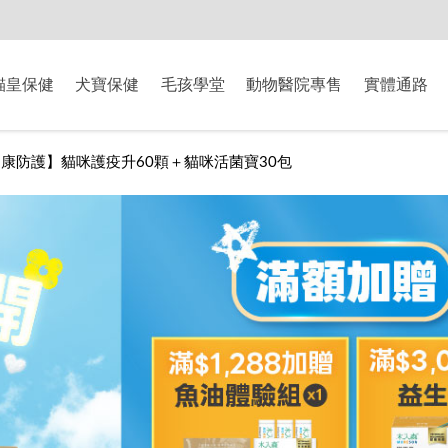
-8/9爸氣獻禮】全館滿$2000現折$200、滿$3000現折$300、滿$5000現
貓皇保健
犬寶保健
毛孩學堂
動物醫院專售
實體通路
康防護】貓咪護疫升60顆＋貓咪活菌寶30包