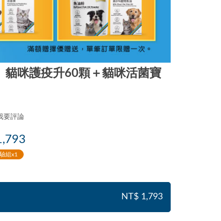
】貓咪護疫升60顆＋貓咪活菌寶
我要評論
1,793
驗組x1
NT$ 1,793