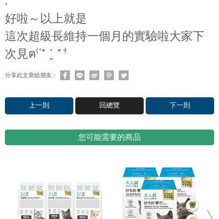
.
好啦～以上就是
這次超級長維持一個月的實驗啦大家下
次見ฅ⁽͑ ˚̀ ˙̭ ˚́ ⁾̉
分享此文章給朋友：
上一則
回總覽
下一則
您可能需要的商品