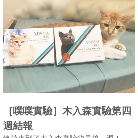
［噗噗實驗］木入森實驗第四
週結報