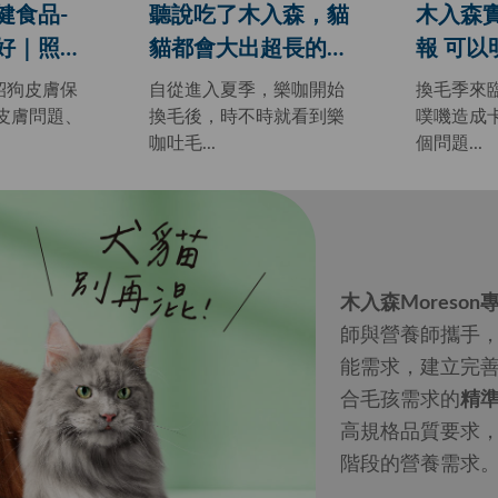
健食品-
聽說吃了木入森，貓
木入森
好｜照顧
貓都會大出超長的便
報 可以
子的責任
便?那有沒有貓也跟
噗嘰已
紹狗皮膚保
自從進入夏季，樂咖開始
換毛季來
著變長的八卦？
了！大
皮膚問題、
換毛後，時不時就看到樂
噗嘰造成
咖吐毛...
個問題...
成型 (
木入森Moreso
師與營養師攜手
能需求，建立完
合毛孩需求的
精
高規格品質要求
階段的營養需求