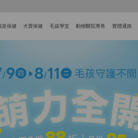
-8/9爸氣獻禮】全館滿$2000現折$200、滿$3000現折$300、滿$5000現
貓皇保健
犬寶保健
毛孩學堂
動物醫院專售
實體通路