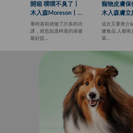
開箱 噗噗不臭了丨
寵物皮膚保
木入森Moreson丨犬
木入森膚立
寶變不臭升級版丨狗
毛小孩是主
養柯基前就做了許多的功
這次又要來介
狗專屬寵物益生菌
課，就也知道柯基的保健
健食品 人都有
最好從...
當...