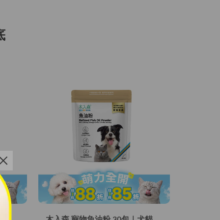
底
木入森 高EPA寵物魚油 60顆｜貓狗魚油推薦
木入森 寵物魚油粉 30包｜犬貓魚油