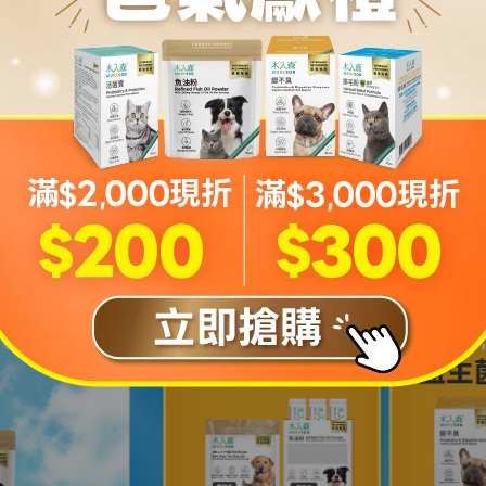
460
,410
NT$1,280