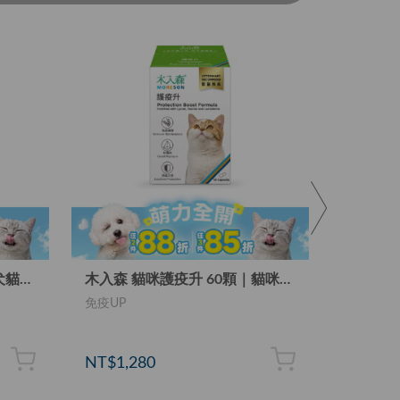
木入森 寵物魚油粉 30包｜犬貓魚油
木入森 貓咪護疫升 60顆｜貓咪離胺酸
免疫UP
護膚首選
NT$1,280
NT$1,2