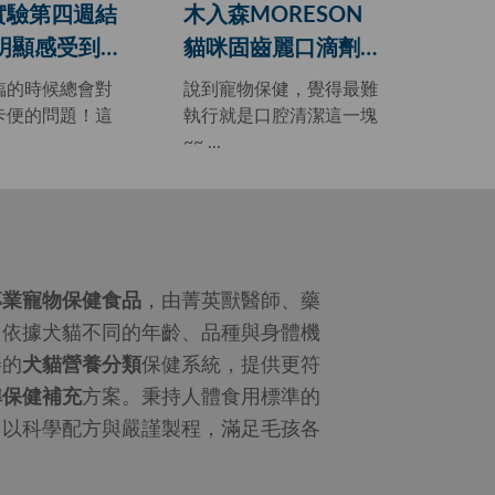
實驗第四週結
木入森MORESON
嘗試
明顯感受到
貓咪固齒麗口滴劑
臭」
經不會卡便
嚴選食用級配方 寵
的狀
臨的時候總會對
說到寵物保健，覺得最難
Eff
便很濕潤成條
物口腔保健的好幫手
卡便的問題！這
執行就是口腔清潔這一塊
出了
~~ ...
點...
排毛粉篇)
n專業寵物保健食品
，由菁英獸醫師、藥
，依據犬貓不同的年齡、品種與身體機
善的
犬貓營養分類
保健系統，提供更符
準保健補充
方案。秉持人體食用標準的
，以科學配方與嚴謹製程，滿足毛孩各
。