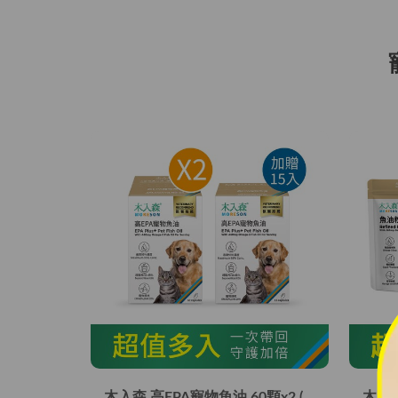
木入森 高EPA寵物魚油 60顆x2 (加贈15顆)｜貓狗魚油推薦