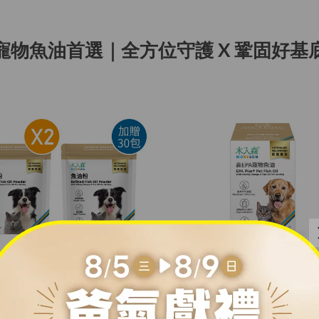
寵物魚油首選｜全方位守護 X 鞏固好基
木入森 寵物魚油粉 30包x3｜犬貓魚油