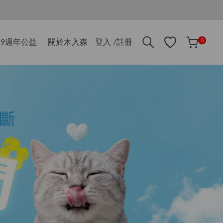
折$500
0
9週年公益
關於木入森
登入 /註冊