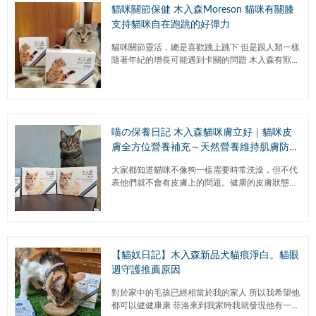
貓咪關節保健 木入森Moreson 貓咪有關膝
支持貓咪自在跑跳的好彈力
貓咪關節靈活，總是喜歡跳上跳下 但是跟人類一樣
隨著年紀的增長可能遇到卡關的問題 木入森有獸醫
團隊研發專屬貓咪的關節保健產品-貓咪有關膝 不
論是關節問題好發...
喵の保養日記 木入森貓咪膚立好｜貓咪皮
膚全方位營養補充～天然營養維持肌膚防禦
屏障｜保健食品心得分享
大家都知道貓咪不像狗一樣需要時常洗澡，但不代
表他們就不會有皮膚上的問題。健康的皮膚狀態可
以避免許多毛髮問題。像是我們家主子之前就有愛
抓耳朵的壞習慣，然後眼睛上方...
【貓奴日記】木入森新品犬貓痕淨白。貓眼
週守護推薦原因
對於家中的毛孩已經相當於我的家人 所以我希望他
都可以健健康康 菲洛來到我家時我就發現他有一個