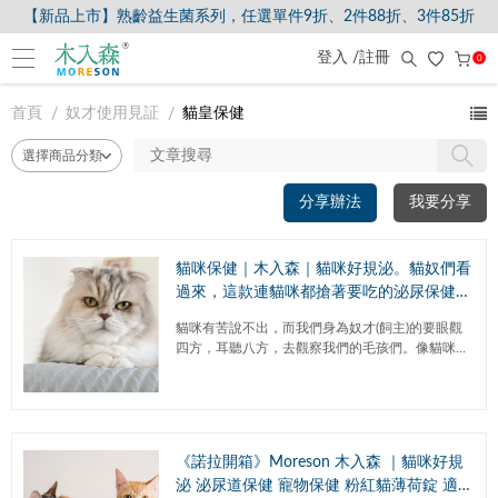
【新品上市】熟齡益生菌系列，任選單件9折、2件88折、3件85折
登入 /註冊
0
首頁
奴才使用見証
貓皇保健
分享辦法
我要分享
貓咪保健｜木入森｜貓咪好規泌。貓奴們看
過來，這款連貓咪都搶著要吃的泌尿保健食
品，專為貓咪泌尿道健康設計的日常保健品
貓咪有苦說不出，而我們身為奴才(飼主)的要眼觀
四方，耳聽八方，去觀察我們的毛孩們。像貓咪亂
尿尿、尿尿時會叫、甚至進去便盆卻沒有作為又跑
出來、或是開始不定點亂尿尿...
《諾拉開箱》Moreson 木入森 ｜貓咪好規
泌 泌尿道保健 寵物保健 粉紅貓薄荷錠 適口