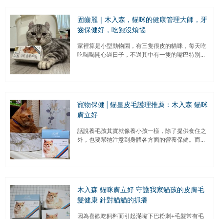
固齒麗｜木入森，貓咪的健康管理大師，牙
齒保健好，吃飽沒煩惱
家裡算是小型動物園，有三隻很皮的貓咪，每天吃
吃喝喝開心過日子，不過其中有一隻的嘴巴特別容
易紅紅，口氣比較重，相較其他兩隻真的差距很
大，每次靠近牠都會覺得很不舒服...
寵物保健│貓皇皮毛護理推薦：木入森 貓咪
膚立好
話說養毛孩其實就像養小孩一樣，除了提供食住之
外，也要幫牠注意到身體各方面的營養保健。而一
般來說，毛孩比較容易出現問題的除了腸胃之外，
比較重要的就是皮膚問題，畢竟...
木入森 貓咪膚立好 守護我家貓孩的皮膚毛
髮健康 針對貓貓的抓癢
因為喜歡吃飼料而引起滿嘴下巴粉刺+毛髮常有毛