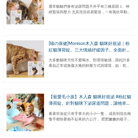
性佳 吳慷仁 代言
通常貓貓們會有泌尿問題不外乎有三種原因 1、神
經緊張與壓力 尤其浩浩容易緊張，一有風吹草動會
馬上躲起來，連恰恰想要靠近，她都會很激動、很
容易不開心。...
[喵の保健]Moreson木入森 貓咪好規泌｜粉
紅貓薄荷錠。三大情緒紓緩因子。全面針對
貓咪下泌尿道困擾#全新包裝 #成分升級
大多數貓咪天性不愛喝水、對環境敏感，因此許多
看似正常或無傷大雅的飼養方式與環境，如：乾糧
作為主食、環境背景音吵雜、搬家、新成員加入...
等 時間久了還是會...
【寵愛毛小孩】木入森 貓咪好規泌 #粉紅貓
薄荷錠。針對貓咪下泌尿道問題，讓牠幸福
放鬆陪伴我們每一天
看著菲洛從只有手掌大的小小一隻， 成長到現在兩
隻手都快要抱不起來的六公斤， 肥肥嫩嫩的樣子真
的好可愛， 他這樣肉肉的雖然捏起來很好玩，但是
一方面也讓我擔心...