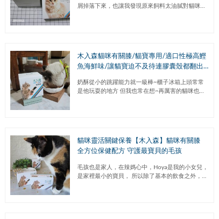
屑掉落下來，也讓我發現原來飼料太油膩對貓咪不
太適合，當然罐頭及喝水量也有影響，遇到木入森
膚立好後，發現原來被我忽略掉...
木入森貓咪有關膝/貓寶專用/適口性極高鰹
魚海鮮味/讓貓寶迫不及待連膠囊殼都翻出
來吃掉!
奶酥從小的跳躍能力就一級棒~櫃子冰箱上頭常常
是他玩耍的地方 但我也常在想~再厲害的貓咪也有
不再年輕的一天 貓咪一向是以跳躍和奔跑橫行世間
當然我們也要為他...
貓咪靈活關鍵保養【木入森】貓咪有關膝
全方位保健配方 守護最寶貝的毛孩
毛孩也是家人，在辣媽心中，Hoya是我的小女兒，
是家裡最小的寶貝， 所以除了基本的飲食之外，辣
媽也會為她準備營養補充品~ 【木入森】貓咪有關
膝是針對貓咪靈活...