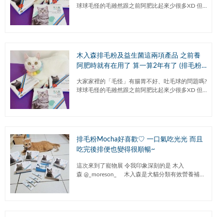
球球毛怪的毛雖然跟之前阿肥比起來少很多XD 但
來身上撒嬌撸一下，衣服上也都是滿滿的毛~雖然
髒鬼球球比較少舔身體，...
木入森排毛粉及益生菌這兩項產品 之前養
阿肥時就有在用了 算一算2年有了 (排毛粉
篇)
大家家裡的「毛怪」有腸胃不好、吐毛球的問題嗎?
球球毛怪的毛雖然跟之前阿肥比起來少很多XD 但
來身上撒嬌撸一下，衣服上也都是滿滿的毛~雖然
髒鬼球球比較少舔身體，...
排毛粉Mocha好喜歡♡ 一口氣吃光光 而且
吃完後排便也變得很順暢~
這次來到了寵物展 令我印象深刻的是 木入
森 @_moreson_ ⠀ 木入森是犬貓分類有效營養補充
的品牌 經過攤位時... 看到有隻超乖的貓咪๑⠀ 超
可...