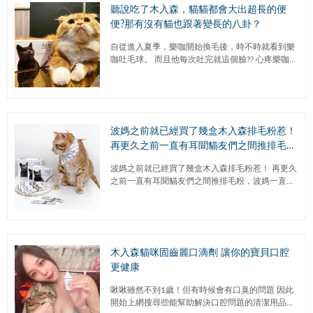
聽說吃了木入森，貓貓都會大出超長的便
便?那有沒有貓也跟著變長的八卦？
自從進入夏季，樂咖開始換毛後，時不時就看到樂
咖吐毛球。 而且他每次吐完就這個臉?? 心疼樂咖之
餘，眾貓友都跟我推薦木入森❤️所以接到體驗邀
請，就立馬答應...
波媽之前就已經買了幾盒木入森排毛粉惹！​
再更久之前一直有耳聞貓友們之間推排毛
粉，波媽一直以為是國外的品牌，原來是我
波媽之前就已經買了幾盒木入森排毛粉惹！​ 再更久
們台灣自有品牌商?​
之前一直有耳聞貓友們之間推排毛粉，波媽一直以
為是國外的品牌，原來是我們台灣自有品牌商?​ 波
波食用後效果真的異...
木入森貓咪固齒麗口滴劑 讓你的寶貝口腔
更健康
啾啾雖然不到1歲！但有時候會有口臭的問題 因此
開始上網搜尋些能幫助解決口腔問題的清潔用品或