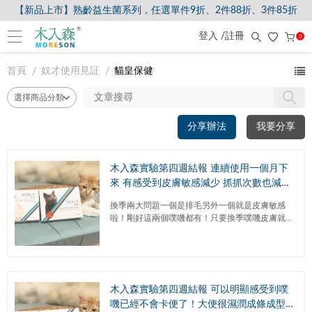
【新品上市】熟齡益生菌系列，任選單件9折、2件88折、3件85折
登入 /註冊
0
首頁
奴才使用見証
貓皇保健
分享辦法
我要分享
木入森實驗第四週結報 連續使用一個月下
來 有感受到皮膚敏感減少 抓抓次數也減少
(膚立好篇)
換季兩大問題一個是排毛另外一個就是皮膚敏感
啦！剛好這兩個噗嘰都有！只要換季噗嘰皮膚就會
紅紅的一直抓！看了奴才很心疼！連續使用一個月
下來，有感受到皮膚敏感減少，抓...
木入森實驗第四週結報 可以明顯感受到噗
嘰已經不會卡便了！大便很濕潤成條成型