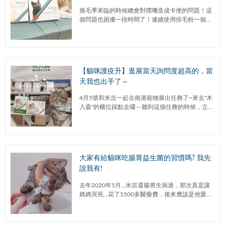
(排毛粉篇)
換毛季來臨的時候總會對噗嘰造成卡便的問題！這
個問題也困擾一段時間了！連續使用排毛粉一個月
後，可以明顯感受到噗嘰已經不會卡便了！大便很
濕潤成條成型，不會乾扁硬硬的...
【貓咪護疫升】逛展當天詢問度超高的，當
天我也出手了～
4月5號和米吉一起去南港寵物展出任務了~來去"木
入森"的櫃位踩點去囉～聽到這個任務的時候，立馬
接了下來！想說剛好帶米吉去罐頭攤位騙吃騙喝啊(
･ὢ･ )，剛好可...
大家有給貓咪吃腸胃益生菌的習慣嗎? 我先
說我有!
去年2020年5月…米吉還腸胃生病過，那次真是讓
媽媽哭死…花了5500多醫藥費，後來應該是他愛亂
舔所致…那時一度懷疑他愛亂咬塑膠袋的原因，還
做了X光掃描，但是腸...