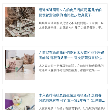
經過將近兩週左右的食用活菌寶 兩兄弟的
便便都蠻健康的 也比較少放臭屁了~
燒燒最常遇到的就是消化不良的問題～有時候一吃
太多就會軟便、放臭屁˃̣̣̥᷄⌓˂̣̣̥᷅ 除了少量多餐制，平時
腸胃保健品也格外重要~其實就跟我們人一樣，腸
道是免疫...
之前就有給虎爺他們吃過木入森的排毛粉跟
固齒麗 都很有效果~~~ 這次活菌寶當然也
不例外！
木入森大家一定都耳熟能詳 ，之前就有給虎爺他們
吃過木入森的排毛粉跟固齒麗 ，都很有效果~~~ 這
次活菌寶當然也不例外！ 而且虎爺居然還會自己
舔，太意外XD連挑食...
木入森排毛粉及益生菌這兩項產品 之前養
阿肥時就有在用了 算一算2年有了 (活菌寶
篇)
大家家裡的「毛怪」有腸胃不好、吐毛球的問題嗎?