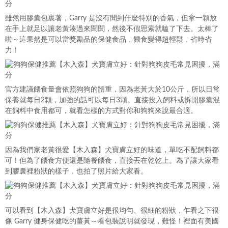
雖然用膠囊包裹著，Garry 是沒有聞到什麼特別的香氣，但拿一顆放
在手上就足以讓老黃湊過來聞聞，然後不假思索就嗑了下去。太棒了
啦～這果然是可以當獎勵品的保健食品，餵食變得超輕鬆，省時省
力！
官方建議餵食量會依照狗狗的體重，因為老黃大於10公斤，所以日常
保養就每日2顆，加強的話可以每日3顆。直接投入飼料或拆開膠囊混
在飼料中食用都可，就看怎樣的方式對你和狗狗來說最合適。
因為我們家老黃很愛【木入森】犬寶膚立好的味道，單吃不配飼料都
可！但為了餵食方便還是隨餐餵食，直接丟在乾乾上。為了讓大家看
到膠囊裡粉狀的樣子，也拍了照片給大家看。
可以看到【木入森】犬寶膚立好是很均勻、很細的粉狀，乍看之下很
像 Garry 健身保健吃的薑黃～看包裝說明就發現，難怪！裡面有美國