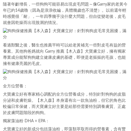
隨著年齡增長，一些狗狗可能容易出現皮毛問題～像Garry家的老黃今
年已約14歲嚕（因為是浪浪收編，具體幾歲也不清楚）。以前還年輕
時感覺很「耐」，一年四季幾乎沒什麼大問題，但自從變老後，皮毛
就會因乾燥而出現脫屑的情況。
看過獸醫之後，醫生也推薦平時可以給老黃補充一些對皮毛有益的營
養素。其他狗爸媽就向 Garry 推薦【木入森】犬寶膚立好，擁有獨家
專業成分能幫狗狗建立健康皮膚的基礎，即便是老摳摳的毛孩，也能
擁有健康亮麗的毛皮。
全方位營養：
犬寶膚立好有專家精心調配的全方位營養成分，特別針對狗狗的皮脂
分泌和皮膚乾燥。【木入森】本身還有出一款魚油粉，但它的角色比
較偏日常保健，而犬寶膚立好主要是給那些需要特別調養膚質、正處
於皮膚問題階段的狗狗。
獨家藻油粉 DHA + EPA：
犬寶膚立好的新成分包括藻油粉，即藻類萃取而得的營養素，含有豐