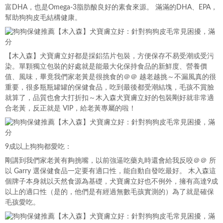
富DHA，也是Omega-3脂肪酸良好的素食來源。 滿滿的DHA、EPA，
幫助狗狗皮毛結構健康。
【木入森】犬寶膚立好都是採鋁箔片包裝，方便保存不易受潮或受污
染。單顆獨立包裝的好處就是能最大化保持食品的新鮮度、營養價
值、風味，畢竟我們家老黃是很挑食的＠＠ 越老越挑～不漏風真的很
重要，很多瓶瓶罐罐的保健食品，吃到最後都受潮結塊，毛孩不賞臉
就算了，品質也會大打折扣～木入森犬寶膚立好的包裝剛好就非常適
合老黃，反正就是 VIP，給老黃專屬的啦！
9成以上狗狗都愛吃：
剛講到我們家老黃有夠挑嘴，以前強逼吃藥丸時還會給我反咬＠＠ 所
以 Garry 選保健食品一定要有適口性，能自動自發吃最好。 木入森這
個牌子本身就以天然食源為基礎，犬寶膚立好也不例外，擁有高達9成
以上的適口性（是的，他們是有經過無數毛孩實測的）為了就是確保
毛孩愛吃。