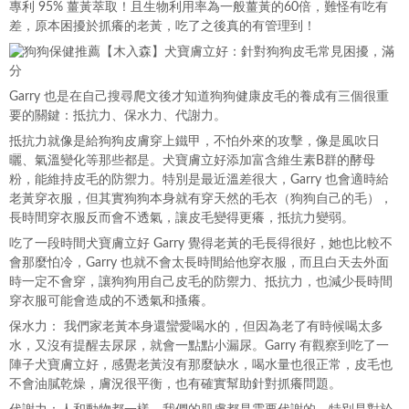
專利 95% 薑黃萃取！且生物利用率為一般薑黃的60倍，難怪有吃有
差，原本困擾於抓癢的老黃，吃了之後真的有管理到！
Garry 也是在自己搜尋爬文後才知道狗狗健康皮毛的養成有三個很重
要的關鍵：抵抗力、保水力、代謝力。
抵抗力就像是給狗狗皮膚穿上鐵甲，不怕外來的攻擊，像是風吹日
曬、氣溫變化等那些都是。犬寶膚立好添加富含維生素B群的酵母
粉，能維持皮毛的防禦力。特別是最近溫差很大，Garry 也會適時給
老黃穿衣服，但其實狗狗本身就有穿天然的毛衣（狗狗自己的毛），
長時間穿衣服反而會不透氣，讓皮毛變得更癢，抵抗力變弱。
吃了一段時間犬寶膚立好 Garry 覺得老黃的毛長得很好，她也比較不
會那麼怕冷，Garry 也就不會太長時間給他穿衣服，而且白天去外面
時一定不會穿，讓狗狗用自己皮毛的防禦力、抵抗力，也減少長時間
穿衣服可能會造成的不透氣和搔癢。
保水力： 我們家老黃本身還蠻愛喝水的，但因為老了有時候喝太多
水，又沒有提醒去尿尿，就會一點點小漏尿。Garry 有觀察到吃了一
陣子犬寶膚立好，感覺老黃沒有那麼缺水，喝水量也很正常，皮毛也
不會油膩乾燥，膚況很平衡，也有確實幫助針對抓癢問題。