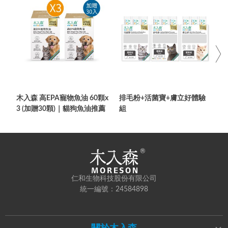
木入森 高EPA寵物魚油 60顆x
排毛粉+活菌寶+膚立好體驗
3 (加贈30顆)｜貓狗魚油推薦
組
仁和生物科技股份有限公司
統一編號：24584898