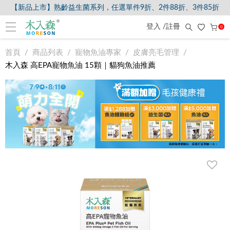
【新品上市】熟齡益生菌系列，任選單件9折、2件88折、3件85折
【8/5-8/9爸氣獻禮】全館滿$2000現折$200、滿$3000現折$300、滿$
登入 /註冊
0
首頁
商品列表
寵物魚油專家
皮膚亮毛管理
木入森 高EPA寵物魚油 15顆｜貓狗魚油推薦