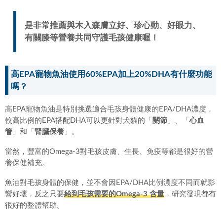
是非常推薦與木入森膚立好、珍心動、好眼力、
有關膝等營養共同守護毛孩健康喔！
高EPA寵物魚油使用60%EPA加上20%DHA有什麼功能
嗎？
高EPA寵物魚油是特別挑選適合毛孩身體健康的EPA/DHA濃度，
較高比例的EPA搭配DHA可以更針對犬貓的「
關節
」、「
心血
管
」和「
腎臟保養
」。
當然，豐富的Omega-3對毛孩皮膚、生長、免疫等都是很好的營
養保健補充。
魚油對毛孩身體的保健，並不會因EPA/DHA比例濃度不同而就影
響好壞，反之只要
給到毛孩需要的Omega-3 含量
，研究發現都有
很好的整體幫助。