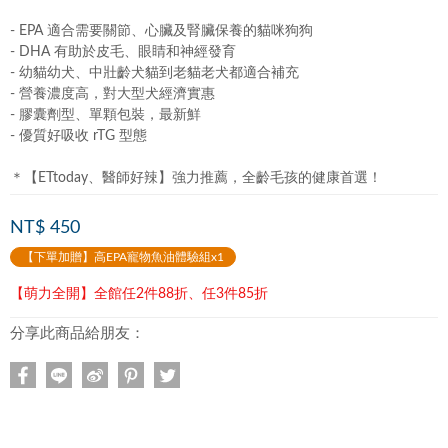
- EPA 適合需要關節、心臟及腎臟保養的貓咪狗狗
- DHA 有助於皮毛、眼睛和神經發育
- 幼貓幼犬、中壯齡犬貓到老貓老犬都適合補充
- 營養濃度高，對大型犬經濟實惠
- 膠囊劑型、單顆包裝，最新鮮
- 優質好吸收 rTG 型態
＊【ETtoday、醫師好辣】強力推薦，全齡毛孩的健康首選！
NT$ 450
【下單加贈】高EPA寵物魚油體驗組x1
【萌力全開】全館任2件88折、任3件85折
分享此商品給朋友：