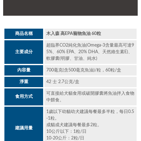
商品名稱
木入森 高EPA寵物魚油 60粒
超臨界CO2純化魚油(Omega-3含量最高可達9
主要成分
5%、60% EPA、20% DHA、天然維生素E)、
軟膠囊(明膠、甘油、純水)
內容量
700毫克(含500毫克魚油)/粒，60粒/盒
淨重
42 士 2.7公克/盒
可直接給犬貓食用或破開膠囊將魚油拌入食物
食用方式
中餵食。
1歲以下幼貓幼犬建議每餐最多半粒，每日0.5
-1粒。
成貓成犬建議每餐最多2粒。
建議用量
10公斤以下：1粒/日
10-20公斤：2粒/日