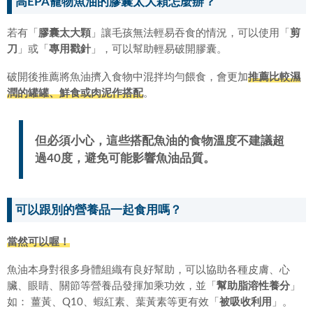
高EPA寵物魚油的膠囊太大顆怎麼辦？
若有「
膠囊太大顆
」讓毛孩無法輕易吞食的情況，可以使用「
剪
刀
」或「
專用戳針
」，可以幫助輕易破開膠囊。
破開後推薦將魚油擠入食物中混拌均勻餵食，會更加
推薦比較濕
潤的罐罐、鮮食或肉泥作搭配
。
但必須小心，這些搭配魚油的食物溫度不建議超
過40度，避免可能影響魚油品質。
可以跟別的營養品一起食用嗎？
當然可以喔！
魚油本身對很多身體組織有良好幫助，可以協助各種皮膚、心
臟、眼睛、關節等營養品發揮加乘功效，並「
幫助脂溶性養分
」
如： 薑黃、Q10、蝦紅素、葉黃素等更有效「
被吸收利用
」。