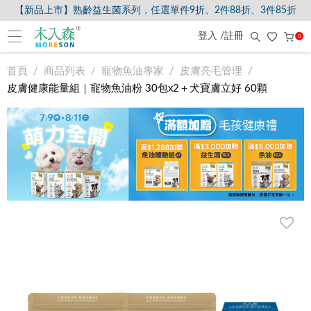
【新品上市】熟齡益生菌系列，任選單件9折、2件88折、3件85折
【8/5-8/9爸氣獻禮】全館滿$2000現折$200、滿$3000現折$300、滿$
登入 /註冊
0
首頁
商品列表
寵物魚油專家
皮膚亮毛管理
皮膚健康能量組｜寵物魚油粉 30包x2＋犬寶膚立好 60顆