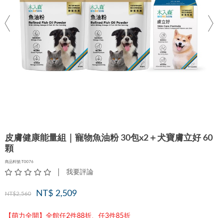
皮膚健康能量組｜寵物魚油粉 30包x2＋犬寶膚立好 60
顆
商品料號:T0076
我要評論
NT$ 2,509
NT$2,560
【萌力全開】全館任2件88折、任3件85折