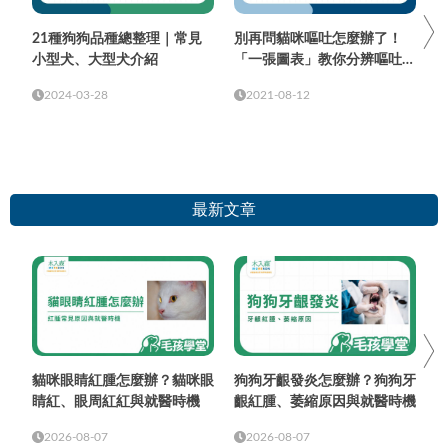
21種狗狗品種總整理｜常見
別再問貓咪嘔吐怎麼辦了！
小型犬、大型犬介紹
「一張圖表」教你分辨嘔吐物
顏色與頻率
2024-03-28
2021-08-12
最新文章
貓咪眼睛紅腫怎麼辦？貓咪眼
狗狗牙齦發炎怎麼辦？狗狗牙
睛紅、眼周紅紅與就醫時機
齦紅腫、萎縮原因與就醫時機
2026-08-07
2026-08-07