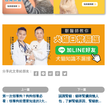
分享此文章給朋友：
上一篇
下一篇
第一次領養狗？狗狗領養必
認識腎貓：貓咪腎臟病懶人
看：領養狗前需要知道的3大重
包，了解腎貓原因、腎貓飲
點
食！