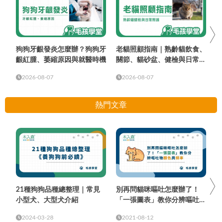
狗狗牙齦發炎怎麼辦？狗狗牙
老貓照顧指南｜熟齡貓飲食、
齦紅腫、萎縮原因與就醫時機
關節、貓砂盆、健檢與日常照
護
2026-08-07
2026-08-07
熱門文章
21種狗狗品種總整理｜常見
別再問貓咪嘔吐怎麼辦了！
小型犬、大型犬介紹
「一張圖表」教你分辨嘔吐物
顏色與頻率
2024-03-28
2021-08-12