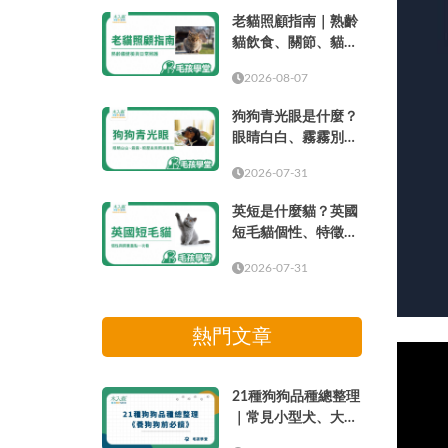
老貓照顧指南｜熟齡
貓飲食、關節、貓砂
盆、健檢與日常照護
2026-08-07
狗狗青光眼是什麼？
眼睛白白、霧霧別只
當成老化
2026-07-31
英短是什麼貓？英國
短毛貓個性、特徵、
壽命、缺點與飼養重
2026-07-31
點
熱門文章
21種狗狗品種總整理
｜常見小型犬、大型
犬介紹