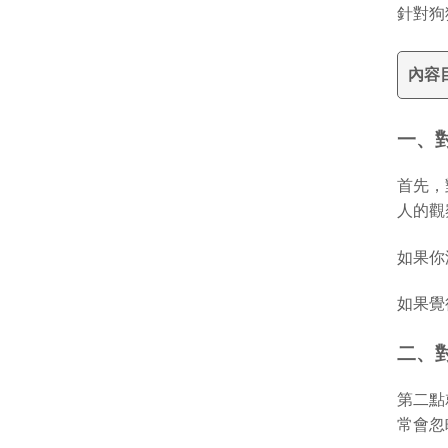
針對狗
內容
一、
首先，
人的觀
如果你
如果覺
二、
第二點
常會忽