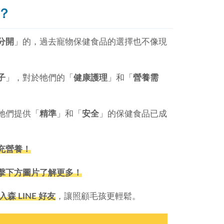
？
分開
」的，過去寵物保健食品的選擇也不像現
子
」，對於牠們的「
健康護理
」和「
營養需
牠們提供「
精準
」和「
安全
」的保健食品已成
充營養！
擊下方圖片了解更多！
森 LINE 好友
，讓照顧毛孩更輕鬆。