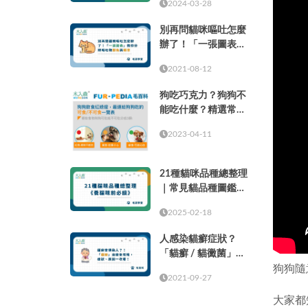
2024-03-28
別再問貓咪嘔吐怎麼
辦了！「一張圖表」
教你分辨嘔吐物顏色
2021-08-12
與頻率
狗吃巧克力？狗狗不
能吃什麼？精選常見
的37種食物！
2023-04-11
21種貓咪品種總整理
｜常見貓品種圖鑑，
養貓咪前必讀
2025-02-18
人感染貓癬症狀？
「貓癬 / 貓黴菌」治
狗狗隨
療全攻略，症狀、原
2021-09-27
因一次看！
大家都