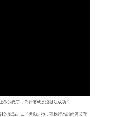
上教的做了，為什麼就是沒辦法成功？
訓練師艾咪
對的地點』去『獎勵』牠，寵物行為