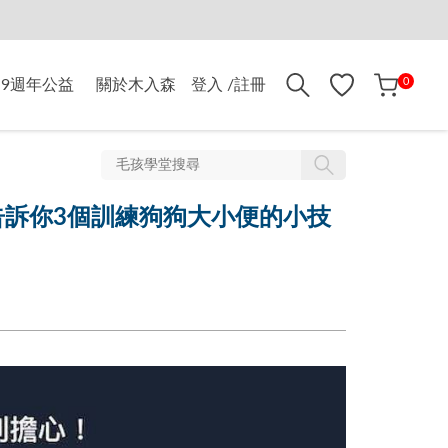
折$500
0
9週年公益
關於木入森
登入 /註冊
訴你3個訓練狗狗大小便的小技