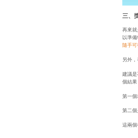
三、
再來就
以準備
隨手可
另外，
建議是
個結果
第一個
第二個
這兩個