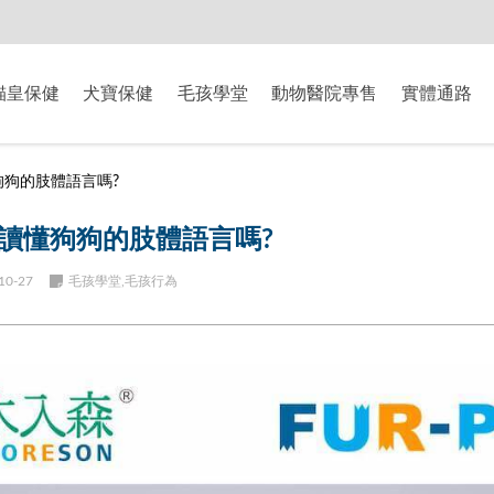
-8/9爸氣獻禮】全館滿$2000現折$200、滿$3000現折$300、滿$5000現
貓皇保健
犬寶保健
毛孩學堂
動物醫院專售
實體通路
狗狗的肢體語言嗎?
讀懂狗狗的肢體語言嗎?
10-27
毛孩學堂,毛孩行為