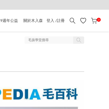
折$500
0
9週年公益
關於木入森
登入 /註冊