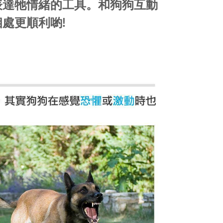
表達牠情緒的工具。和狗狗互動
處更順利喲!