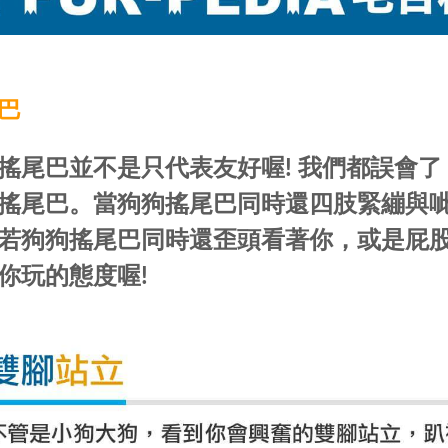
巴
搖尾巴並不是只代表友好喔! 我們都誤會
搖尾巴。當狗狗搖尾巴同時還四肢緊繃與
若狗狗搖尾巴同時還歪頭看著你，或是屁
你玩的態度喔!