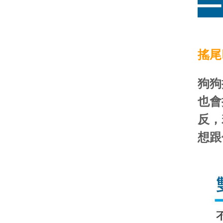
搖尾
狗狗
也會
反，
想跟