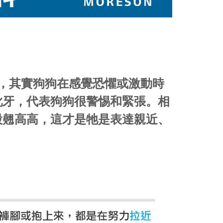
了，其實狗狗在感覺恐懼或激動時
呲牙，代表狗狗很警惕和緊張。相
股翹高高，這才是牠是表達親近、