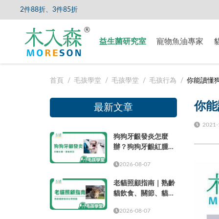
85折
【8/5
益生菌研究室
寵物魚油專家
首頁
毛孩學堂
毛孩學堂
毛孩行為
你能讀懂
你能
最新文章
2021-
狗狗牙齦發炎怎麼
辦？狗狗牙齦紅腫、
萎縮原因與就醫時機
2026-08-07
老貓照顧指南｜熟齡
貓飲食、關節、貓砂
盆、健檢與日常照護
2026-08-07