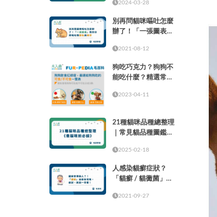
2024-03-28
別再問貓咪嘔吐怎麼
辦了！「一張圖表」
教你分辨嘔吐物顏色
2021-08-12
與頻率
狗吃巧克力？狗狗不
能吃什麼？精選常見
的37種食物！
2023-04-11
21種貓咪品種總整理
｜常見貓品種圖鑑，
養貓咪前必讀
2025-02-18
人感染貓癬症狀？
「貓癬 / 貓黴菌」治
療全攻略，症狀、原
2021-09-27
因一次看！