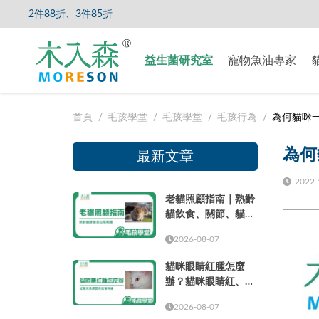
折
【8/5
益生菌研究室
寵物魚油專家
首頁
毛孩學堂
毛孩學堂
毛孩行為
為何貓咪
為何
最新文章
2022-
老貓照顧指南｜熟齡
貓飲食、關節、貓砂
盆、健檢與日常照護
2026-08-07
貓咪眼睛紅腫怎麼
辦？貓咪眼睛紅、眼
周紅紅與就醫時機
2026-08-07