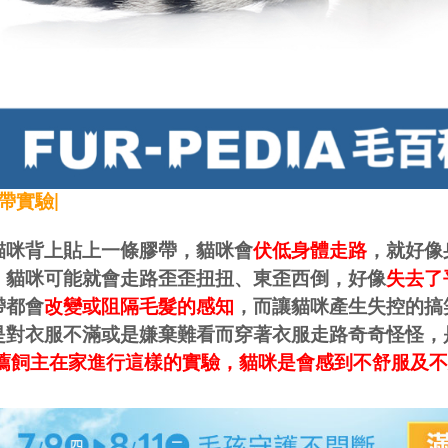
膠帶實驗|
貓咪背上貼上一條膠帶，貓咪會
伏低身體走路
，就好像
，貓咪可能就會走路歪歪扭扭、東歪西倒，好像
失去了
帶都會
改變或阻隔毛髮的感知
，而讓貓咪產生失控的搞
是對衣服不滿或是嫌棄難看而穿著衣服走路奇奇怪怪，
推薦飼主在家進行這樣的實驗，貓咪是會感到不舒服及不安