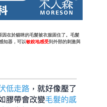
原因在於貓咪的毛髮被衣服困住了。毛髮
感知器，可以
敏銳地感受
到外部的刺激與