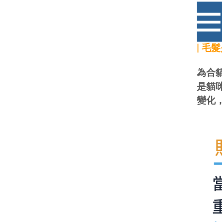
| 毛
為合
是貓
變化