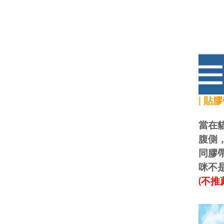
| 貼
當在
腹側
同膠
咪不
(不