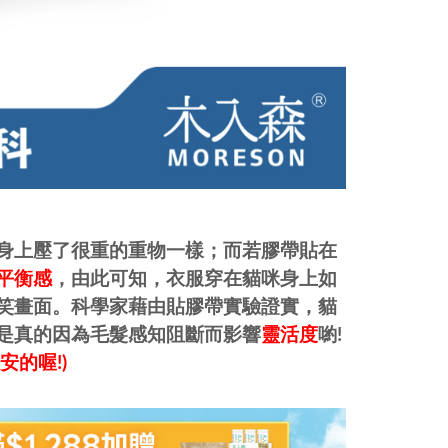
身上壓了很重的重物一樣；而若膠帶貼在
平衡感
，由此可知，衣服穿在貓咪身上如
笑畫面。科學家藉由貼膠帶實驗證實，貓
是真的因為毛髮感知阻斷而影響
靈活度
喲!
的喔!)