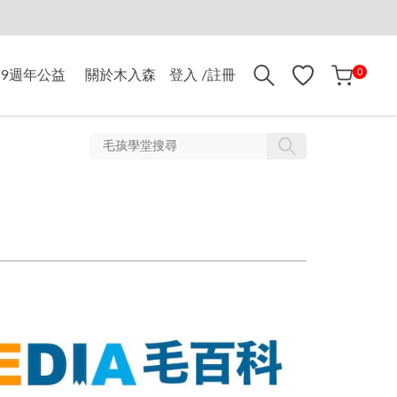
折$500
0
9週年公益
關於木入森
登入 /註冊