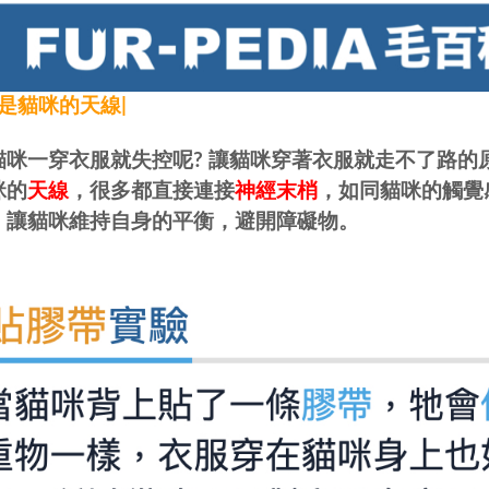
髮是貓咪的天線|
貓咪一穿衣服就失控呢? 讓貓咪穿著衣服就走不了路的
咪的
天線
，很多都直接連接
神經末梢
，如同貓咪的觸覺
，讓貓咪維持自身的平衡，避開障礙物。