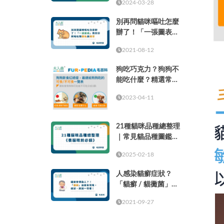
2024-03-28
別再問貓咪嘔吐怎麼
辦了！「一張圖表」
教你分辨嘔吐物顏色
2021-08-12
與頻率
狗吃巧克力？狗狗不
能吃什麼？精選常見
的37種食物！
2023-04-11
21種貓咪品種總整理
｜常見貓品種圖鑑，
養貓咪前必讀
2025-02-18
人感染貓癬症狀？
「貓癬 / 貓黴菌」治
療全攻略，症狀、原
2021-09-27
因一次看！