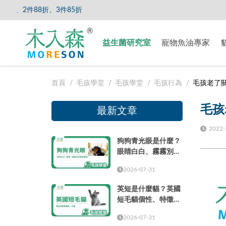
85折
【8/5
益生菌研究室
寵物魚油專家
首頁
毛孩學堂
毛孩學堂
毛孩行為
毛孩老了關
毛孩
最新文章
2022-
狗狗青光眼是什麼？
眼睛白白、霧霧別只
當成老化
2026-07-31
英短是什麼貓？英國
短毛貓個性、特徵、
壽命、缺點與飼養重
2026-07-31
點