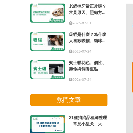
老貓掉牙齒正常嗎？
常見原因、照顧方式
與就醫時機
2026-07-31
吸貓是什麼？為什麼
人喜歡吸貓、貓咪味
道與療癒感解析
2026-07-24
賓士貓花色、個性、
壽命與飼養重點
2026-07-24
熱門文章
21種狗狗品種總整理
｜常見小型犬、大型
犬介紹