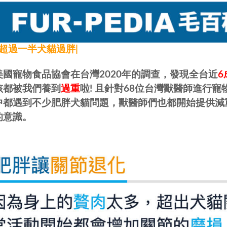
灣超過一半犬貓過胖|
美國寵物食品協會在台灣2020年的調查，發現全台近
6
孩都被我們養到
過重
啦! 且針對68位台灣獸醫師進行
中都遇到不少肥胖犬貓問題，獸醫師們也都開始提供減
的意識。