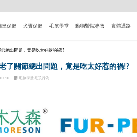
-8/9爸氣獻禮】全館滿$2000現折$200、滿$3000現折$300、滿$5000現
貓皇保健
犬寶保健
毛孩學堂
動物醫院專售
實體通路
節總出問題，竟是吃太好惹的禍!?
老了關節總出問題，竟是吃太好惹的禍!?
10-10
毛孩學堂,毛孩行為