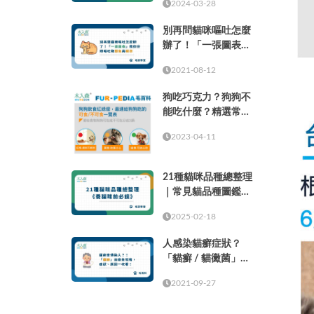
2024-03-28
別再問貓咪嘔吐怎麼
辦了！「一張圖表」
教你分辨嘔吐物顏色
2021-08-12
與頻率
狗吃巧克力？狗狗不
能吃什麼？精選常見
的37種食物！
2023-04-11
21種貓咪品種總整理
｜常見貓品種圖鑑，
養貓咪前必讀
2025-02-18
人感染貓癬症狀？
「貓癬 / 貓黴菌」治
療全攻略，症狀、原
2021-09-27
因一次看！