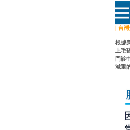
| 台
根據
上毛
門診
減重