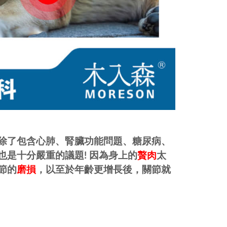
除了包含心肺、腎臟功能問題、糖尿病、
是十分嚴重的議題! 因為身上的
贅肉
太
節的
磨損
，以至於年齡更增長後，關節就