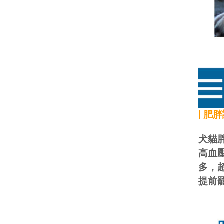
| 肥
犬貓
高血
多，
提前罷