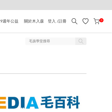
折$500
0
9週年公益
關於木入森
登入 /註冊