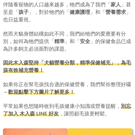
伴隨養寵物的人口越來越多，牠們成為了我們「
家人
」甚
至是「
孩子
」，對於牠們的「
健康護理
」和「
營養需求
」
也日益重視。
然而犬貓身體結構如此不同，我們給牠們的愛應要有分
別，如何為牠們提供「
精準
」和「
安全
」的保健食品已成
為許多飼主必須面對的課題。
因此木入森堅持「犬貓營養分類，精準保健補充」，為毛
孩有效補充營養！
如果你正在幫毛孩找合適的保健營養，我們幫你整理好囉
～
歡迎點擊下方圖片了解更多！
平常如果也想隨時收到毛孩健康小知識或營養提醒，
別忘
了加入 木入森 LINE 好友
，讓照顧毛孩更輕鬆。