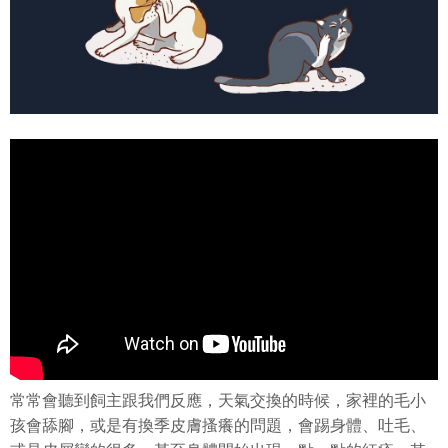
常常會聽到飼主跟我們反應，天氣交換的時候，家裡的毛小
孩會舔腳，或是有換季皮膚搔癢的問題，會踢身體、吐毛、