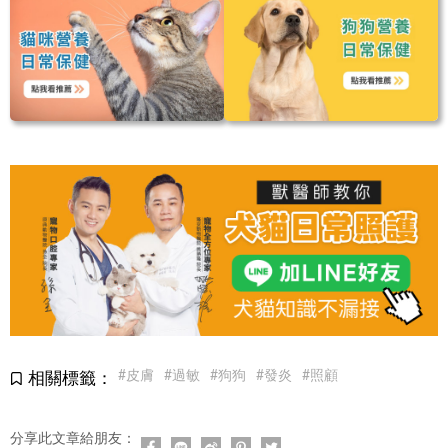
#皮膚
#過敏
#狗狗
#發炎
#照顧
相關標籤：
分享此文章給朋友：