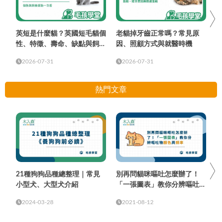
英短是什麼貓？英國短毛貓個
老貓掉牙齒正常嗎？常見原
性、特徵、壽命、缺點與飼養
因、照顧方式與就醫時機
重點
2026-07-31
2026-07-31
熱門文章
21種狗狗品種總整理｜常見
別再問貓咪嘔吐怎麼辦了！
小型犬、大型犬介紹
「一張圖表」教你分辨嘔吐物
顏色與頻率
2024-03-28
2021-08-12