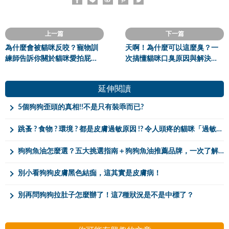
上一篇
下一篇
為什麼會被貓咪反咬？寵物訓
天啊！為什麼可以這麼臭？一
練師告訴你關於貓咪愛拍屁屁
次搞懂貓咪口臭原因與解決方
這檔事
法！
延伸閱讀
5個狗狗歪頭的真相!!不是只有裝乖而已?
跳蚤 ? 食物 ? 環境 ? 都是皮膚過敏原因 !? 令人頭疼的貓咪「過敏性皮膚炎」大解密
狗狗魚油怎麼選？五大挑選指南＋狗狗魚油推薦品牌，一次了解不踩雷！
別小看狗狗皮膚黑色結痂，這其實是皮膚病！
別再問狗狗拉肚子怎麼辦了！這7種狀況是不是中標了？