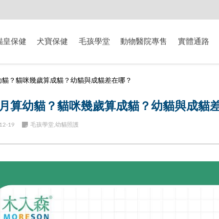
-8/9爸氣獻禮】全館滿$2000現折$200、滿$3000現折$300、滿$5000現
貓皇保健
犬寶保健
毛孩學堂
動物醫院專售
實體通路
幼貓？貓咪幾歲算成貓？幼貓與成貓差在哪？
月算幼貓？貓咪幾歲算成貓？幼貓與成貓
12-19
毛孩學堂,幼貓照護