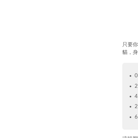
只要你
貓，身