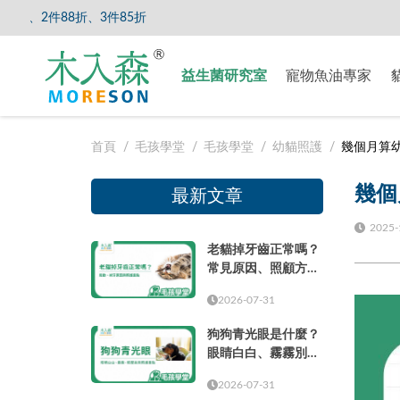
件85折
【8/5
益生菌研究室
寵物魚油專家
首頁
毛孩學堂
毛孩學堂
幼貓照護
幾個月算
幾個
最新文章
2025-
老貓掉牙齒正常嗎？
常見原因、照顧方式
與就醫時機
2026-07-31
狗狗青光眼是什麼？
眼睛白白、霧霧別只
當成老化
2026-07-31