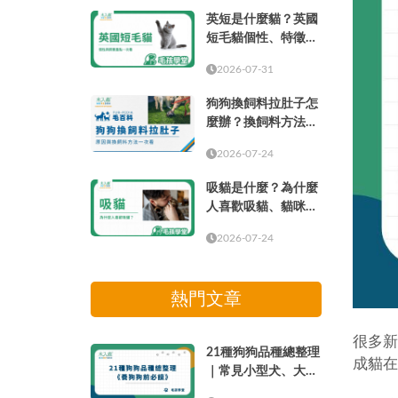
英短是什麼貓？英國
短毛貓個性、特徵、
壽命、缺點與飼養重
2026-07-31
點
狗狗換飼料拉肚子怎
麼辦？換飼料方法、
比例與照顧方式
2026-07-24
吸貓是什麼？為什麼
人喜歡吸貓、貓咪味
道與療癒感解析
2026-07-24
熱門文章
很多新
21種狗狗品種總整理
成貓在
｜常見小型犬、大型
犬介紹