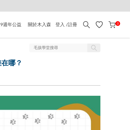
折$500
0
9週年公益
關於木入森
登入 /註冊
差在哪？