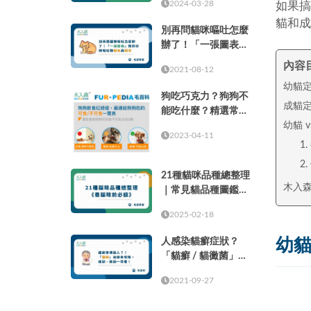
2024-03-28
如果搞
貓和成
別再問貓咪嘔吐怎麼
辦了！「一張圖表」
教你分辨嘔吐物顏色
內容
2021-08-12
與頻率
幼貓定
狗吃巧克力？狗狗不
成貓定
能吃什麼？精選常見
幼貓 
的37種食物！
2023-04-11
1
2
21種貓咪品種總整理
木入
｜常見貓品種圖鑑，
養貓咪前必讀
2025-02-18
人感染貓癬症狀？
幼貓
「貓癬 / 貓黴菌」治
療全攻略，症狀、原
2021-09-27
因一次看！