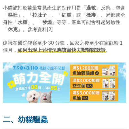
小貓施打疫苗最常見產生的副作用是「
過敏
」反應，包含
「
嘔吐
」、「
拉肚子
」、「
紅腫
」或「
搔癢
」、局部或全
身性「
水腫
」、「
發燒
」等等，嚴重可能會引起過敏性
「
休克
」。參考資料[2]
建議在醫院觀察至少 30 分鐘，回家之後至少在家觀察 1
個月，
如果出現上述情況應該盡快去獸醫院就診
。
二、幼貓驅蟲