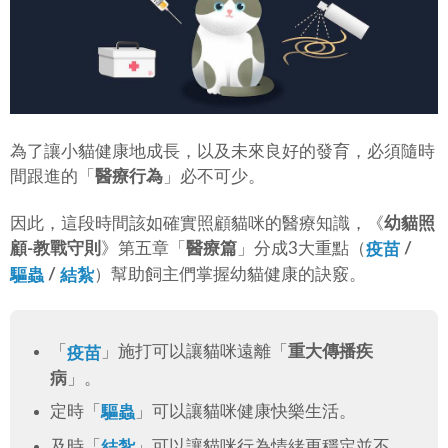
為了讓小貓健康地成長，以及未來良好的發育，必須隨時
間跟進的「
醫療行為
」必不可少。
因此，這段時間該如確實照顧貓咪的醫療知識，《
幼貓照
顧-教戰守則
》第五章「
醫療篇
」分成3大重點（
/
疫苗
/
）幫助飼主們掌握幼貓健康的訣竅。
驅蟲
結紮
「
」施打可以讓貓咪遠離「
重大傳播疾
疫苗
病
」。
定時「
」可以讓貓咪健康快樂生活。
驅蟲
及時「
」可以讓貓咪行為情緒更穩定並不
結紮