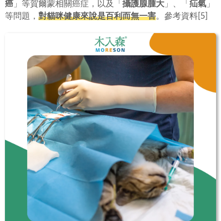
癌
」等賀爾蒙相關癌症，以及「
攝護腺腫大
」、「
疝氣
」
等問題，
對貓咪健康來說是百利而無一害
。參考資料[5]