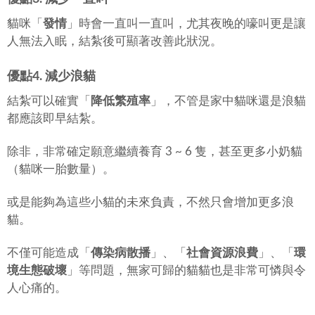
貓咪「
發情
」時會一直叫一直叫，尤其夜晚的嚎叫更是讓
人無法入眠，結紮後可顯著改善此狀況。
優點4. 減少浪貓
結紮可以確實「
降低繁殖率
」，不管是家中貓咪還是浪貓
都應該即早結紮。
除非，非常確定願意繼續養育 3 ~ 6 隻，甚至更多小奶貓
（貓咪一胎數量）。
或是能夠為這些小貓的未來負責，不然只會增加更多浪
貓。
不僅可能造成「
傳染病散播
」、「
社會資源浪費
」、「
環
境生態破壞
」等問題，無家可歸的貓貓也是非常可憐與令
人心痛的。