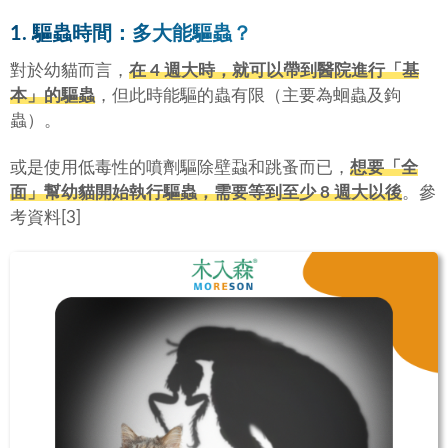
1. 驅蟲時間：多大能驅蟲？
對於幼貓而言，
在 4 週大時，就可以帶到醫院進行「
基
本
」的驅蟲
，但此時能驅的蟲有限（主要為蛔蟲及鉤
蟲）。
或是使用低毒性的噴劑驅除壁蝨和跳蚤而已，
想要「
全
面
」幫幼貓開始執行驅蟲，需要等到至少 8 週大以後
。參
考資料[3]