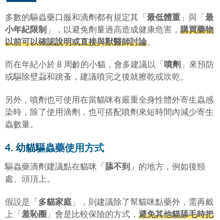
多數的驅蟲藥口服和滴劑都有規定其「
最低體重
」與「
最
小年紀限制
」，以避免劑量過高造成健康危害，
購買藥物
以前可以確認說明或直接與獸醫師討論
。
而在年紀小於 8 周齡的小貓，會多建議以「
噴劑
」來預防
或驅除壁蝨和跳蚤，建議噴完之後就擦乾或吹乾。
另外，噴劑也可使用在當貓咪有嚴重全身性體外寄生蟲感
染時，除了使用滴劑，也可搭配噴劑來短時間內減少寄生
蟲數量。
4. 幼貓驅蟲藥使用方式
驅蟲藥滴劑建議點在貓咪「
舔不到
」的地方，例如後頸
處、頭頂上。
假設是「
多貓家庭
」，則建議除了幫貓咪點藥外，需再戴
上「
羞恥圈
」會是比較保險的方式，
避免其他貓舔毛時把