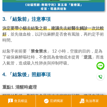
3. 「
結紮前
」注意事項
決定要帶小貓去結紮之前，建議先去給醫生觸診一次比較
好
，並先做血檢，以評估麻醉是否會有風險，再約定手術
時間。
結紮手術前要「
禁食禁水
」 12 小時，空腹的目的，是為
了確保麻醉嘔吐時，不會因為食物或水從胃「
逆流
」而進
入氣管，造成吸入性肺炎與抑制呼吸。
4. 「
結紮後
」照顧事項
重點1. 清醒時處理
貓咪結紮後，剛醒來會呈現迷迷糊糊的狀態，建議先讓他
會員權益
官網獨家
魚油專家
待在籠子內，
等貓咪完全清醒，再讓牠出來活動與餵食
。