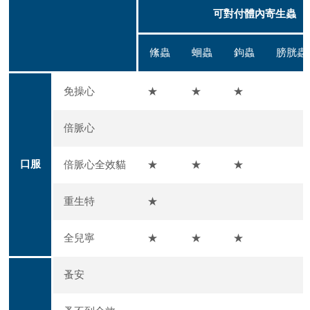
可對付體內寄生蟲
絛蟲
蛔蟲
鉤蟲
膀胱蟲
免操心
★
★
★
倍脈心
口服
倍脈心全效貓
★
★
★
重生特
★
全兒寧
★
★
★
蚤安