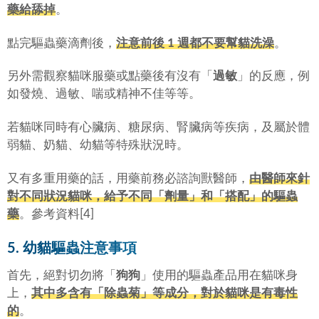
藥給舔掉
。
點完驅蟲藥滴劑後，
注意前後 1 週都不要幫貓洗澡
。
另外需觀察貓咪服藥或點藥後有沒有「
過敏
」的反應，例
如發燒、過敏、喘或精神不佳等等。
若貓咪同時有心臟病、糖尿病、腎臟病等疾病，及屬於體
弱貓、奶貓、幼貓等特殊狀況時。
又有多重用藥的話，用藥前務必諮詢獸醫師，
由醫師來針
對不同狀況貓咪，給予不同「
劑量
」和「
搭配
」的驅蟲
藥
。參考資料[4]
5. 幼貓驅蟲注意事項
首先，絕對切勿將「
狗狗
」使用的驅蟲產品用在貓咪身
上，
其中多含有「
除蟲菊
」等成分，對於貓咪是有毒性
的
。