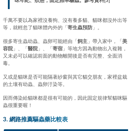
咪年紀、狀態，固定頻率驅蟲。參考資料[3]
千萬不要以為家裡沒養狗、沒有養多貓、貓咪都沒外出等
等，就輕忽了貓咪體內外的「
寄生蟲預防
」。
很多寄生蟲幼蟲、蟲卵可能經由「
飼主
」帶入家中，「
美
容院
」、「
醫院
」、「
寄宿
」等地方因為動物出入複雜，
又未必可以確認前面的動物離開後是否有完整、全面消
毒。
又或是貓咪是否可能隔著紗窗與其它貓交朋友，家裡盆栽
的土壤有幼蟲、蟲卵汙染等。
因而傳染給貓咪都是很有可能的，因此固定規律幫貓咪驅
蟲很重要喔！
3. 網路推薦驅蟲藥比較表