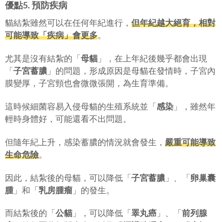
優點5. 預防疾病
貓結紮雖然可以在任何年紀進行，
但年紀越大絕育，相對
可能導致「
疾病
」會更多
。
尤其是沒有結紮的「
母貓
」，在上年紀後幾乎都會出現
「
子宮蓄膿
」的問題，形成原因是母貓在發情時，子宮內
膜變厚，子宮頸也會微微張開，為生育準備。
這時候細菌容易入侵母貓的生殖系統並「
感染
」，雖然年
輕時身體好，可能還看不出問題。
但隨年紀上升，感染蓄膿的情況就會發生，
嚴重可能導致
生命危險
。
因此，結紮後的母貓，可以降低「
子宮蓄膿
」、「
卵巢囊
腫
」和「
乳房腫瘤
」的發生。
而結紮後的「
公貓
」，可以降低「
睪丸癌
」、「
前列腺