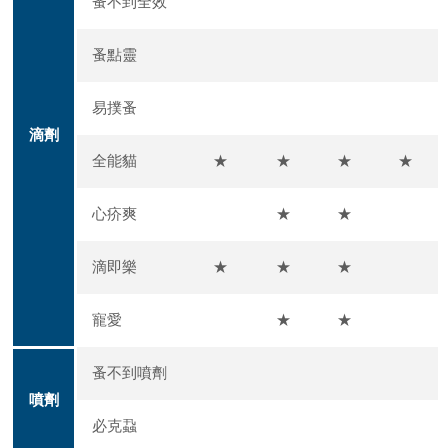
蚤不到全效
蚤點靈
易撲蚤
滴劑
全能貓
★
★
★
★
心疥爽
★
★
滴即樂
★
★
★
寵愛
★
★
蚤不到噴劑
噴劑
必克蝨