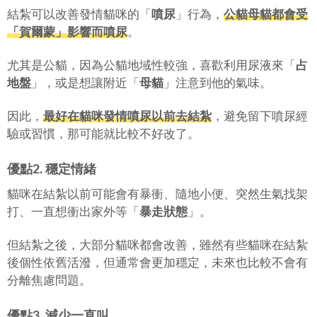
結紮可以改善發情貓咪的「
噴尿
」行為，
公貓母貓都會受
「
賀爾蒙
」影響而噴尿
。
尤其是公貓，因為公貓地域性較強，喜歡利用尿液來「
占
地盤
」，或是想讓附近「
母貓
」注意到他的氣味。
因此，
最好在貓咪發情噴尿以前去結紮
，避免留下噴尿經
驗或習慣，那可能就比較不好改了。
優點2. 穩定情緒
貓咪在結紮以前可能會有暴衝、隨地小便、突然生氣找架
打、一直想衝出家外等「
暴走狀態
」。
但結紮之後，大部分貓咪都會改善，雖然有些貓咪在結紮
後個性依舊活潑，但通常會更加穩定，未來也比較不會有
分離焦慮問題。
優點3. 減少一直叫