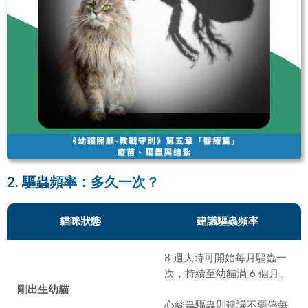
2. 驅蟲頻率：多久一次？
貓咪狀態
建議驅蟲頻率
8 週大時可開始每月驅蟲一
次，持續至幼貓滿 6 個月。
剛出生幼貓
心絲蟲驅蟲則建議不要停每