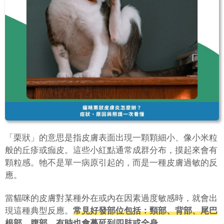
「栗狀」的意思是指皮膚表面出現一顆顆細小、像小米粒
般的丘疹或痂皮。這些小紅點通常成群分布，摸起來會有
顆粒感。牠不是單一病原引起的，而是一種皮膚過敏的反
應。
當貓咪的皮膚對某種外在或內在因素過度敏感時，就會出
現這種典型反應。
常見好發部位包括：頸部、背部、尾巴
根部、腹部，有時也會蔓延到四肢或全身。