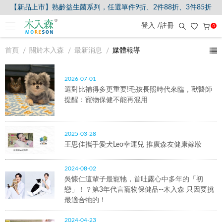
【新品上市】熟齡益生菌系列，任選單件9折、2件88折、3件85折
登入 /註冊
0
首頁
關於木入森
最新消息
媒體報導
2026-07-01
選對比補得多更重要!毛孩長照時代來臨，獸醫師
提醒：寵物保健不能再混用
2025-03-28
王思佳攜手愛犬Leo幸運兒 推廣森友健康嫁妝
2024-08-02
吳慷仁這輩子最寵牠，首吐露心中多年的「初
戀」！？第3年代言寵物保健品--木入森 只因要挑
最適合牠的！
2024-04-23