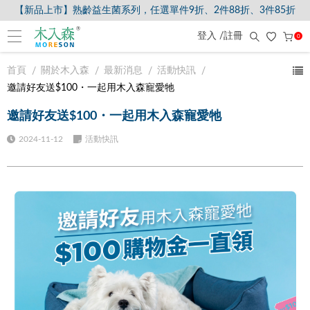
【新品上市】熟齡益生菌系列，任選單件9折、2件88折、3件85折
登入 /註冊
0
首頁
關於木入森
最新消息
活動快訊
邀請好友送$100・一起用木入森寵愛牠
邀請好友送$100・一起用木入森寵愛牠
2024-11-12
活動快訊