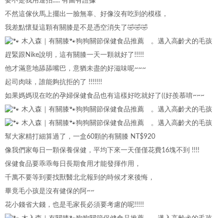
要不是我用連拍..... 有圖有證據
不然這傢伙馬上擺出一臉無辜、好像沒有吃到的模樣，
我差點懷疑這顆有關膝是不是憑空消失了🤣🤣🤣
趕緊跟Nike說明，這有關膝一天一顆就好了!!!!!
他才滿意地舔舔嘴巴，意猶未盡的好滋味呢~~~
起司肉味，誰能夠抗拒的了 !!!!!!!
如果媽媽現在吃的孕婦保健食品也有這樣好吃就好了((好羨慕唷~~~
幫大家精打細算過了，一盒60顆的有關膝 NT$920
像我們家每日一顆保養保健，平均下來一天僅僅花費16塊不到 !!!!
保健食品要乖乖每日長期食用才能發揮作用，
千萬不要等到要找獸醫北北報到的時候才來後悔，
畢竟毛小孩是沒有健保的阿~~
花小錢省大錢，也是毛家長必須要考慮的呢!!!!!