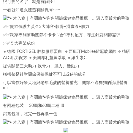
很可愛的名字，就是有關膝！
一看就知道跟膝蓋有關係阿~~~
✅✅關節保護力黃金3大陣容-軟骨+滑囊液+肌力
✅✅獨家專利幫助關節不卡卡-2合1專利配方，專注針對關節需求
✅✅５大專業成份
🔸德國
FORTIGEL
胜肽膠原蛋白 🔸西班牙Mobilee雞冠玻尿酸 🔸精研
ALG肌力配方 🔸美國專利薑黃萃取 🔸維生素C
提供關節三大助力-軟骨力、肌力、活動力
樣樣都是針對關節保養保健不可以或缺的成分
可以當作好發犬種與老年毛孩的營養補充、關節不適狗狗的護理營養
!!!!
有兩種包裝 ，30顆和60顆二種 !!!
鋁箔包裝，吃完一包再換一包