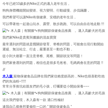
今年已經10歲多的Nike正式的邁入老年生活，
狗狗身體機能開始變差、視力變弱、行動緩慢、步伐蹣跚，
我們希望可以讓Nike有個健康、安穩的老年生活，
可以帶著他一起遊山玩水、露營、散步跑跑、可以自由自在地走動 !!!
我們家Nike是貴賓與臘腸的混血寶寶
最常遇到的問題就是髖關節發育、脊椎的問題，可能會出現行動開始
遲緩、無法站立、行走，嚴重甚至一動也不動，
從小到大都要一直注意脊椎、尾椎、關節狀況等問題！
我們家會遇到的問題，相信也是很多毛爸爸、毛媽媽會在意的問題 !!
///
木入森
寵物保健食品品牌在我們家信賴度頗高的，Nike也很喜歡吃他
們的魚油粉~!!!!!
常常分享推坑給親友們的毛小孩，叮囑要從小開始保養~~~
這次我們發現，木入森有一款 適口性極好
連我自己都會想要偷吃一口的 " 關節保健食品 "