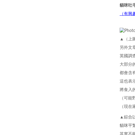
貓咪吐毛
（有興
▲（上
另外文
英國調
大部分
都會含
這也表
將食入
（可能
（現在
▲綜合
貓咪平
其實不