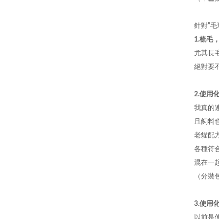
針對”毛
1.梳毛
尤其長
絕對要
2.使用
我真的
且飼料
老貓配
各種符
混在一
（分裝
3.使
以前是