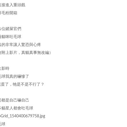
直接進入重頭戲
排毛粉開箱
各位鏟屎官們
過貓咪吐毛球
真的非常讓人驚恐與心疼
會附上影片，真貓真事無改編）
火影時
毛球我真的嚇慘了
 完蛋了，牠是不是不行了？
切都是自己嚇自己
多貓星人都會吐毛球
毛球