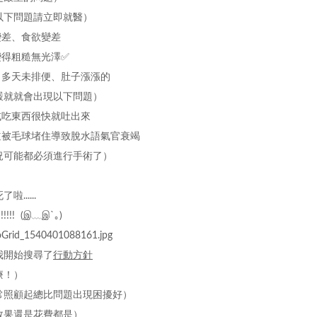
以下
問題
請立即就醫）
變差、食欲變差
變得粗糙無光澤✅
祕、多天未排便、肚子漲漲的
嚴就就會出現以下
問題
）
水或吃東西很快就吐出來
腸道被毛球堵住導致脫水語氣官衰竭
況可能都必須進行手術了）
......
!!!!! (இ﹏இ`｡)
我開始搜尋了
行動
方針
療！）
常照顧起總比問題出現困擾好
）
效果還是花費都是）