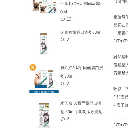
（沒有
不臭15包+犬寶固齒麗3
0ml
相信每
13
當初在
犬寶固齒麗口滴劑30ml
一定都
9
^ↀᴥↀ
雖然貓
但貓星
膚立好60顆+固齒麗口滴
肯定是
劑30ml
9
呼籲一下.
1.領養
木入森 犬寶固齒麗口滴
2.養了
劑 30ml｜狗狗潔牙滴劑
＿＿＿
9
^ↀᴥↀ