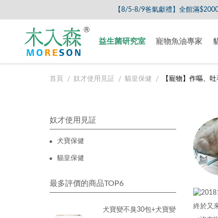
【8/5-8/9爸氣獻禮】全館滿$2000現折$200、
益生菌研究室
寵物魚油專家
首頁
奴才使用見証
貓皇保健
【寵物】作嘔、吐毛
奴才使用見証
犬寶保健
貓皇保健
最多評價的商品TOP6
終於又
犬寶變不臭30包+犬寶變