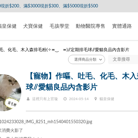
滿$3000現折$300、滿$5000現折$500
貓皇保健
犬寶保健
毛孩學堂
動物醫院專售
實體通路
、化毛、木入森排毛粉(✧≖‿ゝ≖)//定期排毛球//愛貓良品內含影片
【寵物】作嘔、吐毛、化毛、木入森
球//愛貓良品內含影片
這裡只有上官璇
2024-05-14
貓皇保健
來消費火影了