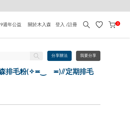
0
9週年公益
關於木入森
登入 /註冊
分享辦法
我要分享
排毛粉(✧≖‿ゝ≖)//定期排毛