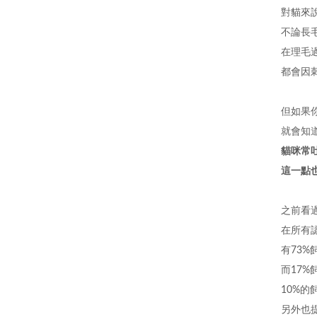
對貓來
不論長
在理毛
都會因
但如果
就會知
貓咪常
這一點
之前看
在所有
有73
而17
10%
另外也