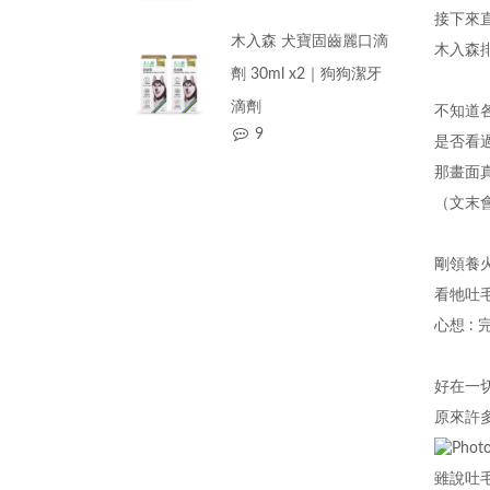
接下來
木入森 犬寶固齒麗口滴
木入森
劑 30ml x2｜狗狗潔牙
滴劑
不知道
9
是否看
那畫面
（文末
剛領養
看牠吐
心想 :
好在一
原來許
雖說吐