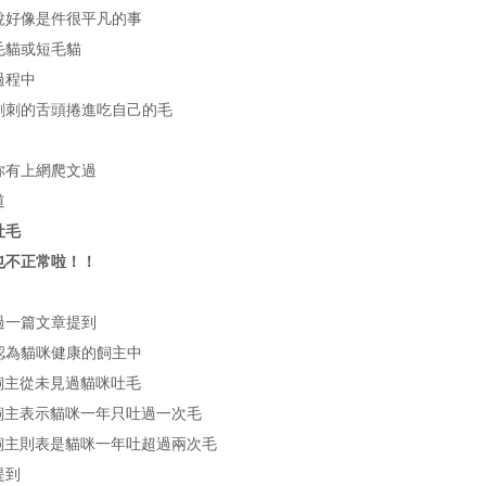
說好像是件很平凡的事
毛貓或短毛貓
過程中
刺刺的舌頭捲進吃自己的毛
你有上網爬文過
道
吐毛
也不正常啦！！
過一篇文章提到
認為貓咪健康的飼主中
%飼主從未見過貓咪吐毛
%飼主表示貓咪一年只吐過一次毛
的飼主則表是貓咪一年吐超過兩次毛
提到