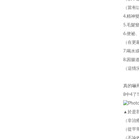
（當有
4.精神
5.毛髮
6.便
（在更
7.喝
8.因
（這情
真的嚇死了啦
8中4了!!
▲於是
（非治
（
從平
（不論