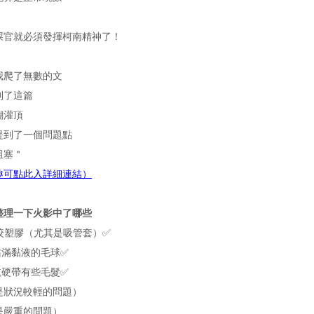
屎官就必須發揮柯南精神了！
我爬了無數的文
到了這篇
醐灌頂
提到了一個問題點
阻塞＂
趣可點此入詳細連結）
整理一下火影中了哪些
歡咬塑膠（尤其是吸管套）✅
沾滿黏液的毛球✅
乾硬帶有些毛髮✅
是狀況較輕的問題）
是嚴重的問題）