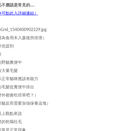
不應該是常見的.....
趣可點此入詳細連結）
圖為食用木入森後所排泄）
章也提到
查
的野貓糞便中
有大量毛髮
示正常貓咪應該有能力
的毛髮從糞便中排出
野外都會吃些草吧？）
家貓反而需要加強保養這塊）
以上觀點來說
繁的乾嘔吐毛
能算是正常現象