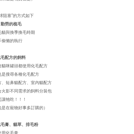
球阻塞”的方式如下
，勤勞的梳毛
毛貓與換季換毛時期
不偷懶的執行
化毛配方的飼料
連貓咪罐頭都使用化毛配方
也是搜尋各種化毛配方
方、短鼻貓配方、室內貓配方
合火影不同需求的飼料分裝包
起讓牠吃！！！
包是在寵物好事多訂購的）
用化毛膏、貓草、排毛粉
使用化毛膏