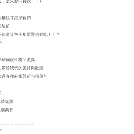
啦，是火影消費我！！）
個貓奴才鏟屎官們
養貓前
不知道這主子那麼難伺候吧！！？
^
咪難伺候性格又詭異
人帶給我們的美好與歡樂
大過各種麻煩與荷包損傷的
..
代替購買
就別棄養
＿＿＿＿＿＿＿＿＿
^