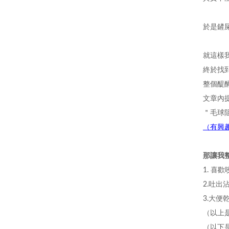
於是鏟
就這樣
終於找
整個醍
文章內
＂毛球
（有興
那讓我
1. 喜
2.吐出
3.大便
（以上
（以下