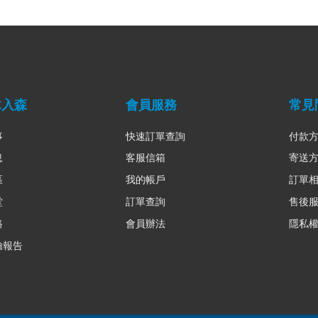
木入森
會員服務
常見
事
快速訂單查詢
付款
息
客服信箱
寄送
區
我的帳戶
訂單
堂
訂單查詢
售後
路
會員辦法
隱私
驗報告