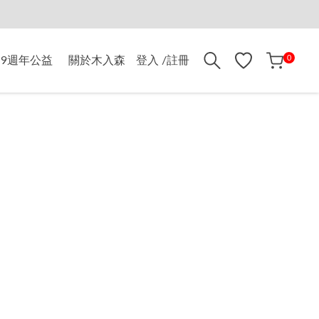
折$500
0
9週年公益
關於木入森
登入 /註冊