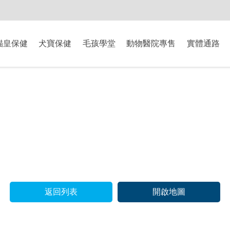
-8/9爸氣獻禮】全館滿$2000現折$200、滿$3000現折$300、滿$5000現
貓皇保健
犬寶保健
毛孩學堂
動物醫院專售
實體通路
返回列表
開啟地圖