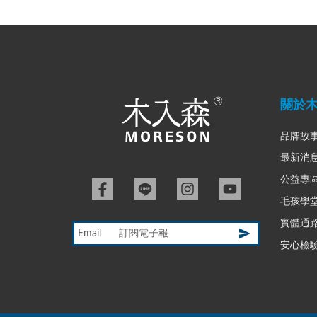
關於
品牌故
最新消
公益專
毛孩學
實體通
Email
安心檢