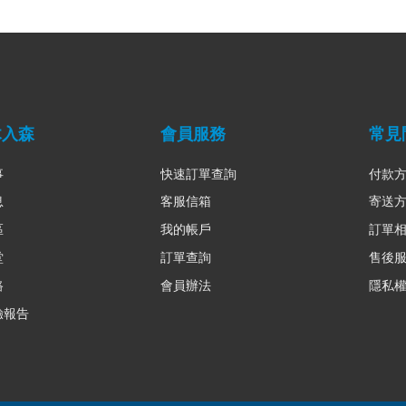
木入森
會員服務
常見
事
快速訂單查詢
付款
息
客服信箱
寄送
區
我的帳戶
訂單
堂
訂單查詢
售後
路
會員辦法
隱私
驗報告