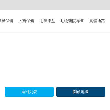
-8/9爸氣獻禮】全館滿$2000現折$200、滿$3000現折$300、滿$5000現
貓皇保健
犬寶保健
毛孩學堂
動物醫院專售
實體通路
返回列表
開啟地圖