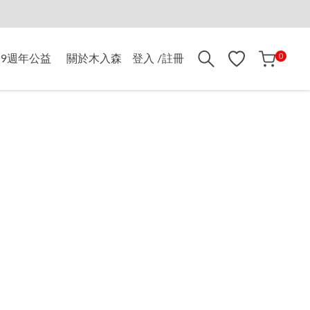
折$500
0
9週年公益
關於木入森
登入 /註冊