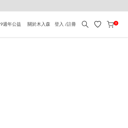
折$500
0
9週年公益
關於木入森
登入 /註冊