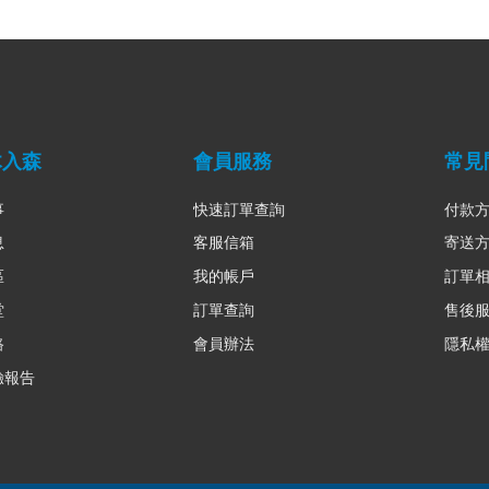
木入森
會員服務
常見
事
快速訂單查詢
付款
息
客服信箱
寄送
區
我的帳戶
訂單
堂
訂單查詢
售後
路
會員辦法
隱私
驗報告