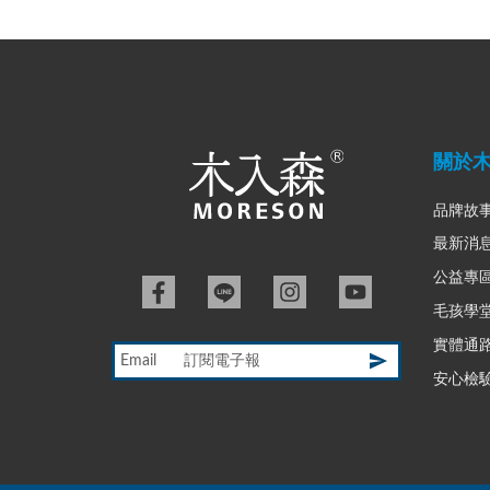
關於
品牌故
最新消
公益專
毛孩學
實體通
Email
安心檢