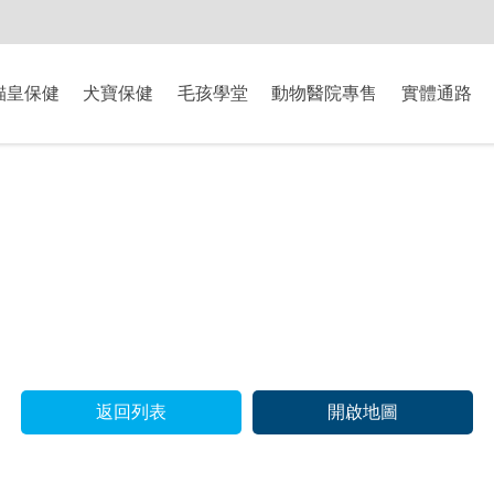
-8/9爸氣獻禮】全館滿$2000現折$200、滿$3000現折$300、滿$5000現
貓皇保健
犬寶保健
毛孩學堂
動物醫院專售
實體通路
返回列表
開啟地圖