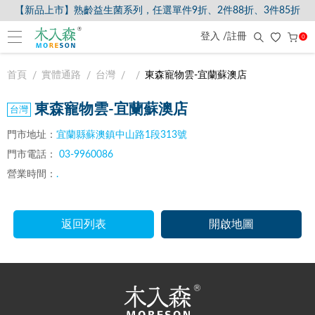
【新品上市】熟齡益生菌系列，任選單件9折、2件88折、3件85折
登入 /註冊
0
首頁
實體通路
台灣
東森寵物雲-宜蘭蘇澳店
東森寵物雲-宜蘭蘇澳店
門市地址：
宜蘭縣蘇澳鎮中山路1段313號
門市電話：
03-9960086
營業時間：
.
返回列表
開啟地圖