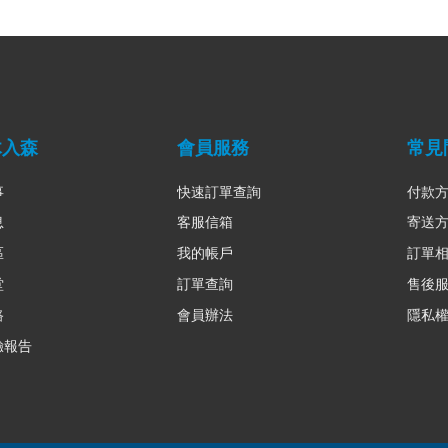
木入森
會員服務
常見
事
快速訂單查詢
付款
息
客服信箱
寄送
區
我的帳戶
訂單
堂
訂單查詢
售後
路
會員辦法
隱私
驗報告