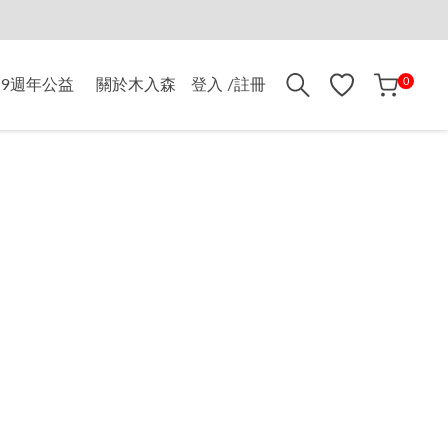
折$500
0
9週年公益
關於木入森
登入 /註冊