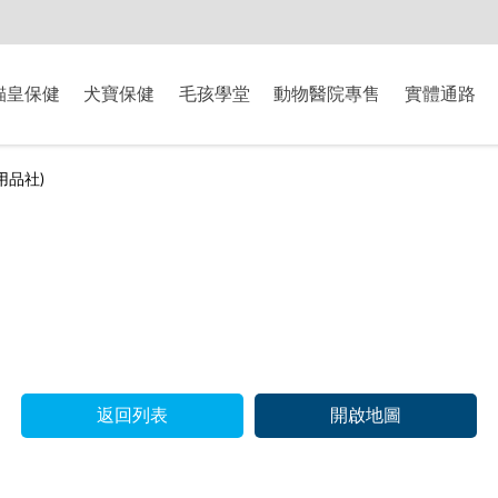
-8/9爸氣獻禮】全館滿$2000現折$200、滿$3000現折$300、滿$5000現
貓皇保健
犬寶保健
毛孩學堂
動物醫院專售
實體通路
用品社)
返回列表
開啟地圖