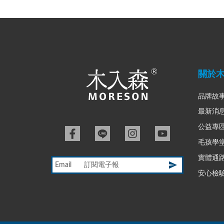
關於
品牌故
最新消
公益專
毛孩學
實體通
Email
安心檢