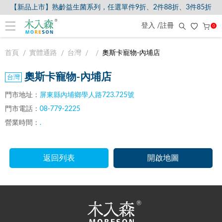
【新品上市】熟齡益生菌系列，任選單件9折、2件88折、3件85折
登入 /註冊
0
首頁
實體通路
台灣
奧斯卡寵物-內埔店
奧斯卡寵物-內埔店
門市地址：
屏東縣內埔鄉學人路723.725號
門市電話：
08-779-2225
營業時間：
.
返回列表
開啟地圖