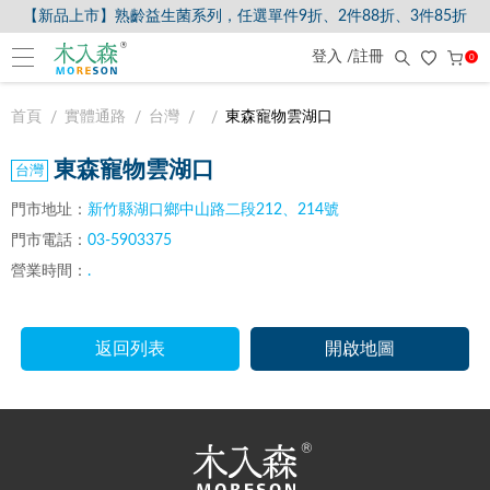
【新品上市】熟齡益生菌系列，任選單件9折、2件88折、3件85折
登入 /註冊
0
首頁
實體通路
台灣
東森寵物雲湖口
東森寵物雲湖口
門市地址：
新竹縣湖口鄉中山路二段212、214號
門市電話：
03-5903375
營業時間：
.
返回列表
開啟地圖