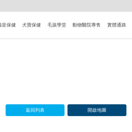
-8/9爸氣獻禮】全館滿$2000現折$200、滿$3000現折$300、滿$5000現
貓皇保健
犬寶保健
毛孩學堂
動物醫院專售
實體通路
返回列表
開啟地圖