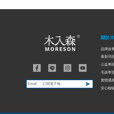
關於
品牌故
最新消
公益專
毛孩學
實體通
Email
安心檢