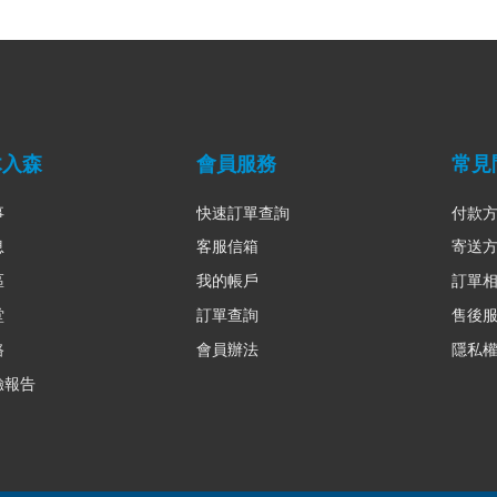
木入森
會員服務
常見
事
快速訂單查詢
付款
息
客服信箱
寄送
區
我的帳戶
訂單
堂
訂單查詢
售後
路
會員辦法
隱私
驗報告