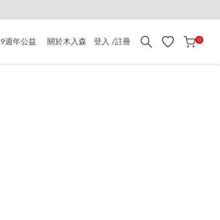
折$500
0
9週年公益
關於木入森
登入 /註冊