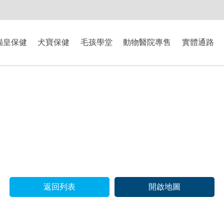
-8/9爸氣獻禮】全館滿$2000現折$200、滿$3000現折$300、滿$5000現
貓皇保健
犬寶保健
毛孩學堂
動物醫院專售
實體通路
返回列表
開啟地圖