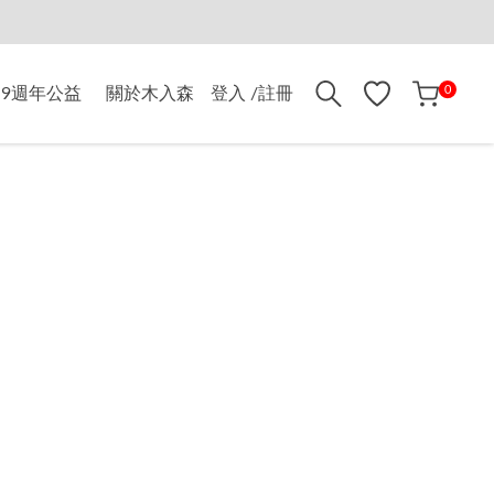
折$500
0
9週年公益
關於木入森
登入 /註冊