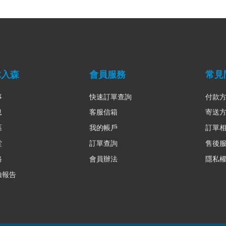
木入森
會員服務
常見
事
快速訂單查詢
付款
息
客服信箱
寄送
區
我的帳戶
訂單
堂
訂單查詢
售後
路
會員辦法
隱私
驗報告