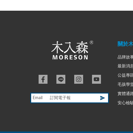
關於
品牌故
最新消
公益專
毛孩學
實體通
Email
安心檢