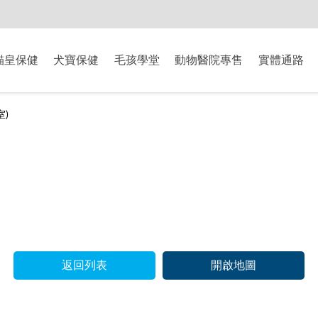
-8/9爸氣獻禮】全館滿$2000現折$200、滿$3000現折$300、滿$5000現
貓皇保健
犬寶保健
毛孩學堂
動物醫院專售
實體通路
)
返回列表
開啟地圖