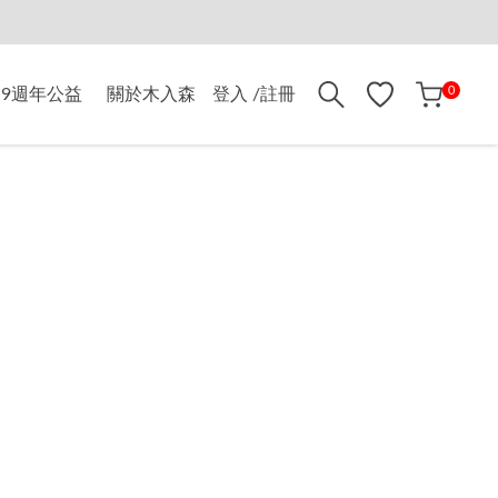
折$500
0
9週年公益
關於木入森
登入 /註冊