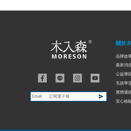
關於
品牌故
最新消
公益專
毛孩學
實體通
Email
安心檢