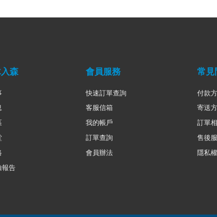
木入森
會員服務
常見
事
快速訂單查詢
付款
息
客服信箱
寄送
區
我的帳戶
訂單
堂
訂單查詢
售後
路
會員辦法
隱私
驗報告