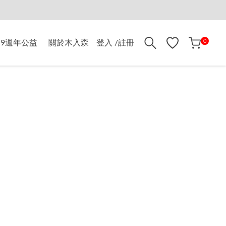
折$500
0
9週年公益
關於木入森
登入 /註冊