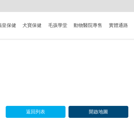
-8/9爸氣獻禮】全館滿$2000現折$200、滿$3000現折$300、滿$5000現
貓皇保健
犬寶保健
毛孩學堂
動物醫院專售
實體通路
返回列表
開啟地圖