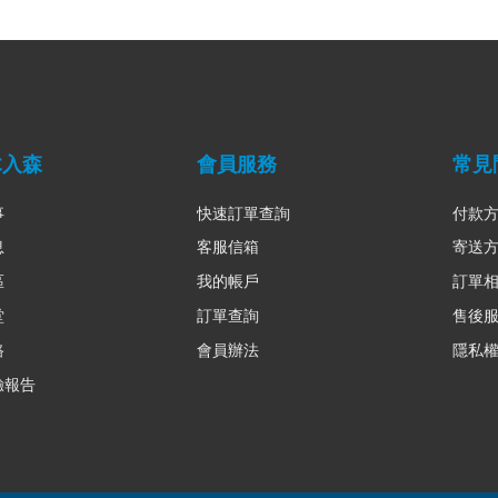
木入森
會員服務
常見
事
快速訂單查詢
付款
息
客服信箱
寄送
區
我的帳戶
訂單
堂
訂單查詢
售後
路
會員辦法
隱私
驗報告