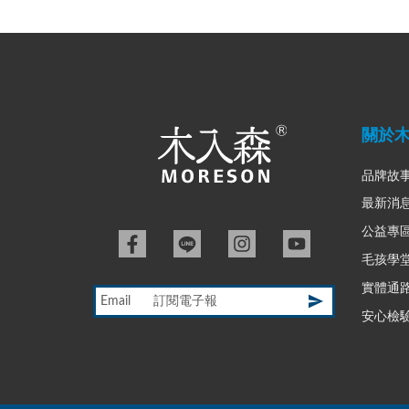
關於
品牌故
最新消
公益專
毛孩學
實體通
Email
安心檢